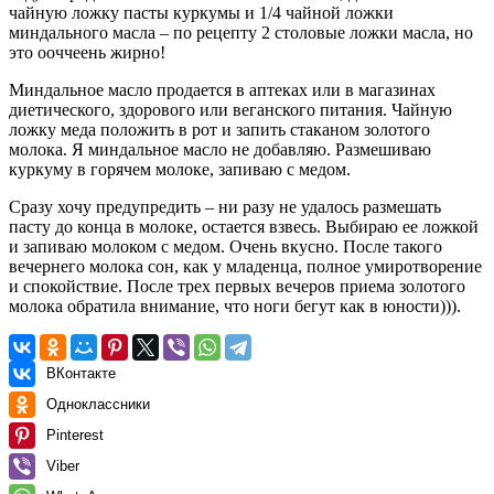
чайную ложку пасты куркумы и 1/4 чайной ложки
миндального масла – по рецепту 2 столовые ложки масла, но
это ооччеень жирно!
Миндальное масло продается в аптеках или в магазинах
диетического, здорового или веганского питания. Чайную
ложку меда положить в рот и запить стаканом золотого
молока. Я миндальное масло не добавляю. Размешиваю
куркуму в горячем молоке, запиваю с медом.
Сразу хочу предупредить – ни разу не удалось размешать
пасту до конца в молоке, остается взвесь. Выбираю ее ложкой
и запиваю молоком с медом. Очень вкусно. После такого
вечернего молока сон, как у младенца, полное умиротворение
и спокойствие. После трех первых вечеров приема золотого
молока обратила внимание, что ноги бегут как в юности))).
ВКонтакте
Одноклассники
Pinterest
Viber