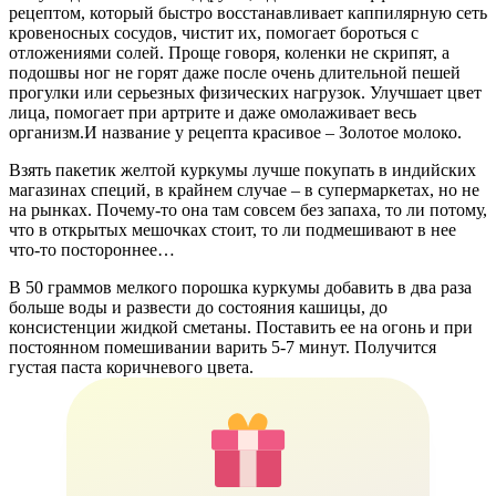
рецептом, который быстро восстанавливает каппилярную сеть
кровеносных сосудов, чистит их, помогает бороться с
отложениями солей. Проще говоря, коленки не скрипят, а
подошвы ног не горят даже после очень длительной пешей
прогулки или серьезных физических нагрузок. Улучшает цвет
лица, помогает при артрите и даже омолаживает весь
организм.И название у рецепта красивое – Золотое молоко.
Взять пакетик желтой куркумы лучше покупать в индийских
магазинах специй, в крайнем случае – в супермаркетах, но не
на рынках. Почему-то она там совсем без запаха, то ли потому,
что в открытых мешочках стоит, то ли подмешивают в нее
что-то постороннее…
В 50 граммов мелкого порошка куркумы добавить в два раза
больше воды и развести до состояния кашицы, до
консистенции жидкой сметаны. Поставить ее на огонь и при
постоянном помешивании варить 5-7 минут. Получится
густая паста коричневого цвета.