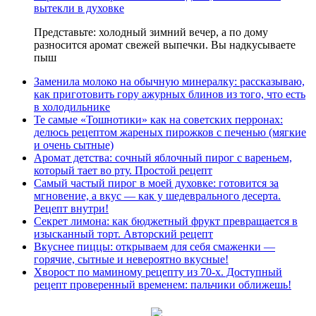
вытекли в духовке
Представьте: холодный зимний вечер, а по дому
разносится аромат свежей выпечки. Вы надкусываете
пыш
Заменила молоко на обычную минералку: рассказываю,
как приготовить гору ажурных блинов из того, что есть
в холодильнике
Те самые «Тошнотики» как на советских перронах:
делюсь рецептом жареных пирожков с печенью (мягкие
и очень сытные)
Аромат детства: сочный яблочный пирог с вареньем,
который тает во рту. Простой рецепт
Самый частый пирог в моей духовке: готовится за
мгновение, а вкус — как у шедеврального десерта.
Рецепт внутри!
Секрет лимона: как бюджетный фрукт превращается в
изысканный торт. Авторский рецепт
Вкуснее пиццы: открываем для себя смаженки —
горячие, сытные и невероятно вкусные!
Хворост по маминому рецепту из 70-х. Доступный
рецепт проверенный временем: пальчики оближешь!