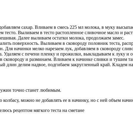
добавляем сахар. Вливаем в смесь 225 мл молока, в муку высыпа
м тесто. Выливаем в тесто растопленное сливочное масло и раст
мешивая. Далее выливаем остатки молока, продолжаем замес.
алить поверхность. Выливаем в сковороду половник теста, расп
н. Для начинки мелко нарезаем лук, добавляем в сковороду слив
та. Удаляем с печени пленку и прожилки, выкладываем к луку и 
в сковороду и разминаем. Вливаем к начинке сливки и тушим та
ый длин делим надвое, подгибаем закругленный край. Кладем на
и ужин точно станет любимым.
ю колбасу, можно не добавлять ее в начинку, но с ней объем нач
люсь рецептом мягкого теста на сметане