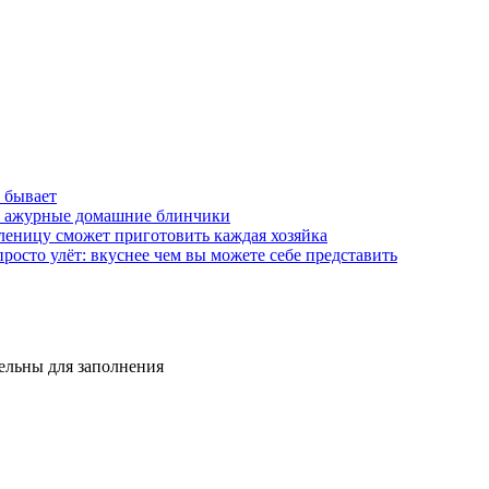
 бывает
: ажурные домашние блинчики
еницу сможет приготовить каждая хозяйка
росто улёт: вкуснее чем вы можете себе представить
тельны для заполнения