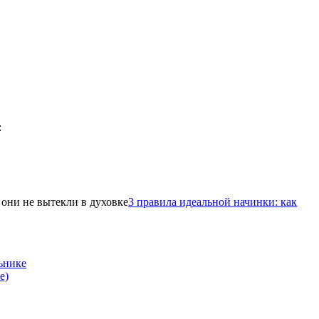
3 правила идеальной начинки: как
ьнике
е)