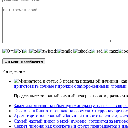
Интересное
приготовить сочные пирожки с замороженными ягодами, 
Представьте: холодный зимний вечер, а по дому разноси
Заменила молоко на обычную минералку: рассказываю, ка
Те самые «Тошнотики» как на советских перронах: делюс
Аромат детства: сочный яблочный пирог с вареньем, кото
Самый частый пирог в моей духовке: готовится за мгнове
Секрет лимона: как бюджетный фрукт превращается в из