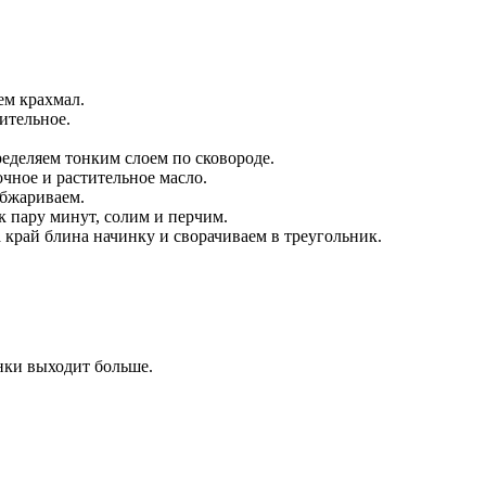
ем крахмал.
ительное.
ределяем тонким слоем по сковороде.
очное и растительное масло.
обжариваем.
к пару минут, солим и перчим.
 край блина начинку и сворачиваем в треугольник.
инки выходит больше.