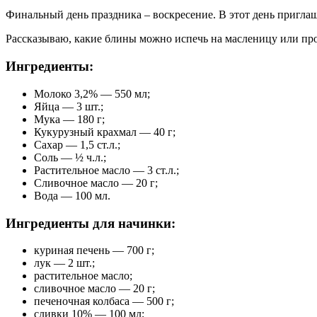
Финальный день праздника – воскресение. В этот день приглаш
Рассказываю, какие блины можно испечь на масленицу или прос
Ингредиенты:
Молоко 3,2% — 550 мл;
Яйца — 3 шт.;
Мука — 180 г;
Кукурузный крахмал — 40 г;
Сахар — 1,5 ст.л.;
Соль — ½ ч.л.;
Растительное масло — 3 ст.л.;
Сливочное масло — 20 г;
Вода — 100 мл.
Ингредиенты для начинки:
куриная печень — 700 г;
лук — 2 шт.;
растительное масло;
сливочное масло — 20 г;
печеночная колбаса — 500 г;
сливки 10% — 100 мл;