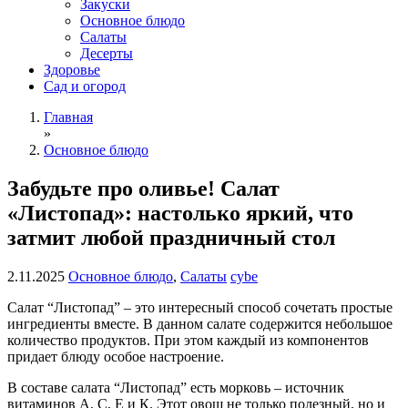
Закуски
Основное блюдо
Салаты
Десерты
Здоровье
Сад и огород
Главная
»
Основное блюдо
Забудьте про оливье! Салат
«Листопад»: настолько яркий, что
затмит любой праздничный стол
2.11.2025
Основное блюдо
,
Салаты
cybe
Салат “Листопад” – это интересный способ сочетать простые
ингредиенты вместе. В данном салате содержится небольшое
количество продуктов. При этом каждый из компонентов
придает блюду особое настроение.
В составе салата “Листопад” есть морковь – источник
витаминов А, С, Е и К. Этот овощ не только полезный, но и