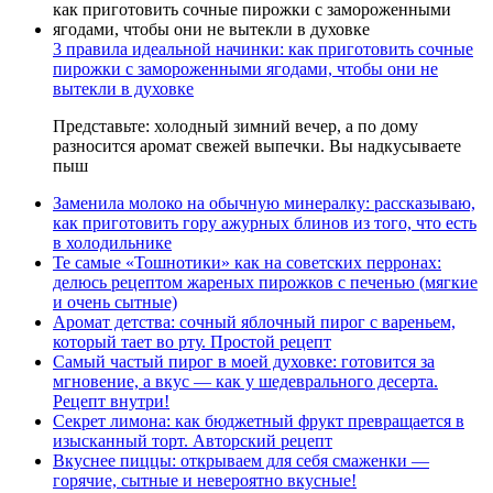
3 правила идеальной начинки: как приготовить сочные
пирожки с замороженными ягодами, чтобы они не
вытекли в духовке
Представьте: холодный зимний вечер, а по дому
разносится аромат свежей выпечки. Вы надкусываете
пыш
Заменила молоко на обычную минералку: рассказываю,
как приготовить гору ажурных блинов из того, что есть
в холодильнике
Те самые «Тошнотики» как на советских перронах:
делюсь рецептом жареных пирожков с печенью (мягкие
и очень сытные)
Аромат детства: сочный яблочный пирог с вареньем,
который тает во рту. Простой рецепт
Самый частый пирог в моей духовке: готовится за
мгновение, а вкус — как у шедеврального десерта.
Рецепт внутри!
Секрет лимона: как бюджетный фрукт превращается в
изысканный торт. Авторский рецепт
Вкуснее пиццы: открываем для себя смаженки —
горячие, сытные и невероятно вкусные!