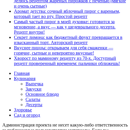
делюсь рецептом жареных пирожков с печенью (мягкие
и очень сытные)
Аромат детства: сочный яблочный пирог с вареньем,
который тает во рту. Простой рецепт
Самый частый пирог в моей духовке: готовится за
мгновение, а вкус — как у шедеврального десерта.
Рецепт внутри!
Секрет лимона: как бюджетный фрукт превращается в
изысканный торт. Авторский рецепт
Вкуснее пиццы: открываем для себя смаженки —
горячие, сытные и невероятно вкусные!
Хворост по маминому рецепту из 70-х. Доступный
рецепт проверенный временем: пальчики оближешь!
Главная
Кулинария
Выпечка
Закуски
Основное блюдо
Салаты
Десерты
Здоровье
Сад и огород
Администрация проекта не несет какую-либо ответственность