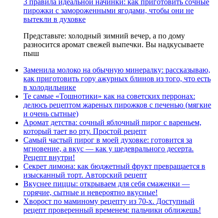
3 правила идеальной начинки: как приготовить сочные
пирожки с замороженными ягодами, чтобы они не
вытекли в духовке
Представьте: холодный зимний вечер, а по дому
разносится аромат свежей выпечки. Вы надкусываете
пыш
Заменила молоко на обычную минералку: рассказываю,
как приготовить гору ажурных блинов из того, что есть
в холодильнике
Те самые «Тошнотики» как на советских перронах:
делюсь рецептом жареных пирожков с печенью (мягкие
и очень сытные)
Аромат детства: сочный яблочный пирог с вареньем,
который тает во рту. Простой рецепт
Самый частый пирог в моей духовке: готовится за
мгновение, а вкус — как у шедеврального десерта.
Рецепт внутри!
Секрет лимона: как бюджетный фрукт превращается в
изысканный торт. Авторский рецепт
Вкуснее пиццы: открываем для себя смаженки —
горячие, сытные и невероятно вкусные!
Хворост по маминому рецепту из 70-х. Доступный
рецепт проверенный временем: пальчики оближешь!