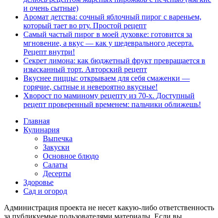
и очень сытные)
Аромат детства: сочный яблочный пирог с вареньем,
который тает во рту. Простой рецепт
Самый частый пирог в моей духовке: готовится за
мгновение, а вкус — как у шедеврального десерта.
Рецепт внутри!
Секрет лимона: как бюджетный фрукт превращается в
изысканный торт. Авторский рецепт
Вкуснее пиццы: открываем для себя смаженки —
горячие, сытные и невероятно вкусные!
Хворост по маминому рецепту из 70-х. Доступный
рецепт проверенный временем: пальчики оближешь!
Главная
Кулинария
Выпечка
Закуски
Основное блюдо
Салаты
Десерты
Здоровье
Сад и огород
Администрация проекта не несет какую-либо ответственность
за публикуемые пользователями материалы. Если вы