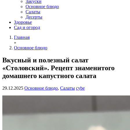
Закуски
Основное блюдо
Салаты
Десерты
Здоровье
Сад и огород
Главная
»
Основное блюдо
Вкусный и полезный салат
«Столовский». Рецепт знаменитого
домашнего капустного салата
29.12.2025
Основное блюдо
,
Салаты
cybe