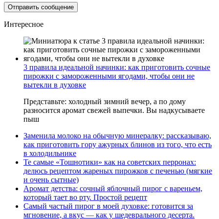
Интересное
3 правила идеальной начинки: как приготовить сочные
пирожки с замороженными ягодами, чтобы они не
вытекли в духовке
Представьте: холодный зимний вечер, а по дому
разносится аромат свежей выпечки. Вы надкусываете
пыш
Заменила молоко на обычную минералку: рассказываю,
как приготовить гору ажурных блинов из того, что есть
в холодильнике
Те самые «Тошнотики» как на советских перронах:
делюсь рецептом жареных пирожков с печенью (мягкие
и очень сытные)
Аромат детства: сочный яблочный пирог с вареньем,
который тает во рту. Простой рецепт
Самый частый пирог в моей духовке: готовится за
мгновение, а вкус — как у шедеврального десерта.