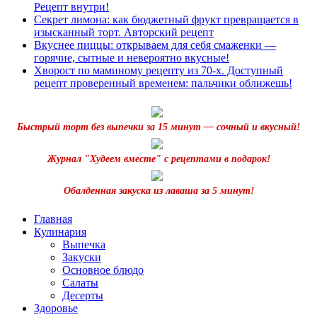
Рецепт внутри!
Секрет лимона: как бюджетный фрукт превращается в
изысканный торт. Авторский рецепт
Вкуснее пиццы: открываем для себя смаженки —
горячие, сытные и невероятно вкусные!
Хворост по маминому рецепту из 70-х. Доступный
рецепт проверенный временем: пальчики оближешь!
Быстрый торт без выпечки за 15 минут — сочный и вкусный!
Журнал "Худеем вместе" с рецептами в подарок!
Обалденная закуска из лаваша за 5 минут!
Главная
Кулинария
Выпечка
Закуски
Основное блюдо
Салаты
Десерты
Здоровье