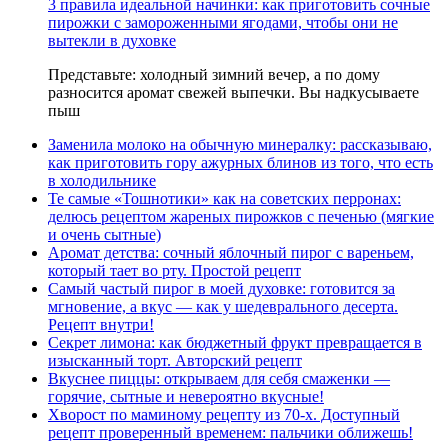
3 правила идеальной начинки: как приготовить сочные
пирожки с замороженными ягодами, чтобы они не
вытекли в духовке
Представьте: холодный зимний вечер, а по дому
разносится аромат свежей выпечки. Вы надкусываете
пыш
Заменила молоко на обычную минералку: рассказываю,
как приготовить гору ажурных блинов из того, что есть
в холодильнике
Те самые «Тошнотики» как на советских перронах:
делюсь рецептом жареных пирожков с печенью (мягкие
и очень сытные)
Аромат детства: сочный яблочный пирог с вареньем,
который тает во рту. Простой рецепт
Самый частый пирог в моей духовке: готовится за
мгновение, а вкус — как у шедеврального десерта.
Рецепт внутри!
Секрет лимона: как бюджетный фрукт превращается в
изысканный торт. Авторский рецепт
Вкуснее пиццы: открываем для себя смаженки —
горячие, сытные и невероятно вкусные!
Хворост по маминому рецепту из 70-х. Доступный
рецепт проверенный временем: пальчики оближешь!