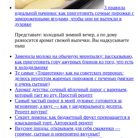
3 правила
идеальной начинки: как приготовить сочные пирожки с
замороженными ягодами, чтобы они не вытекли в
духовке
Представьте: холодный зимний вечер, а по дому
разносится аромат свежей выпечки. Вы надкусываете
пыш
Заменила молоко на обычную минералку: рассказываю,
как приготовить гору ажурных блинов из того, что есть
в холодильнике
Те самые «Тошнотики» как на советских перронах:
делюсь рецептом жареных пирожков с печенью (мягкие
и очень сытные)
Аромат детства: сочный яблочный пирог с вареньем,
который тает во рту. Простой рецепт
Самый частый пирог в моей духовке: готовится за
мгновение, а вкус — как у шедеврального десерта.
Рецепт внутри!
Секрет лимона: как бюджетный фрукт превращается в
изысканный торт. Авторский рецепт
Вкуснее пиццы: открываем для себя смаженки —
горячие, сытные и невероятно вкусные!