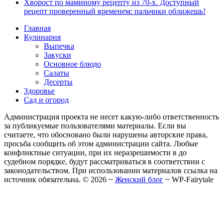
Хворост по маминому рецепту из 70-х. Доступный
рецепт проверенный временем: пальчики оближешь!
Главная
Кулинария
Выпечка
Закуски
Основное блюдо
Салаты
Десерты
Здоровье
Сад и огород
Администрация проекта не несет какую-либо ответственность
за публикуемые пользователями материалы. Если вы
считаете, что обосновано были нарушены авторские права,
просьба сообщить об этом администрации сайта. Любые
конфликтные ситуации, при их неразрешимости в до
судебном порядке, будут рассматриваться в соответствии с
законодательством. При использовании материалов ссылка на
источник обязательна. ©
2026
~
Женский блог
~
WP-Fairytale