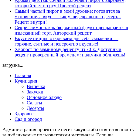
Аромат детства: сочный яблочный пирог с вареньем,
который тает во рту. Простой рецепт
Самый частый пирог в моей духовке: готовится за
мгновение, а вкус — как у шедеврального десерта.
Рецепт внутри!
Секрет лимона: как бюджетный фрукт превращается в
изысканный торт. Авторский рецепт
Вкуснее пиццы: открываем для себя смаженки —
горячие, сытные и невероятно вкусные!
Хворост по маминому рецепту из 70-х. Доступный
рецепт проверенный временем: пальчики оближешь!
загрузка...
Главная
Кулинария
Выпечка
Закуски
Основное блюдо
Салаты
Десерты
Здоровье
Сад и огород
Администрация проекта не несет какую-либо ответственность
за публикуемые пользователями материалы. Если вы