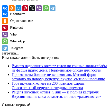
ВКонтакте
Одноклассники
Pinterest
Viber
WhatsApp
Telegram
загрузка...
Вам также может быть интересно:
Вместо надоевших котлет: готовлю сочные люля-кебабы
из фарша прямо дома. Незаменимое блюдо для гостей
Про котлеты больше не вспоминаю. Мясной фарш
готовлю по новому рецепту: вкусно, сытно и необычно
Гора вкусных котлет из 200 граммов фарша.
Спасительный рецепт на трудные времена
Рецепт вкусных котлет: 5 яиц — и полная кастрюля.
Вкуснятина: из мяса остаются, яичные «разлетаются»
Станьте первым!