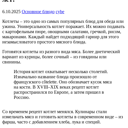
6.10.2025
Основное блюдо
cybe
Котлеты – это одно из самых популярных блюд для обеда или
ужина. Универсальность котлет поражает. Их можно подавать
с картофельным пюре, овощными салатами, гречкой, рисом,
макаронами. Каждый найдет подходящий гарнир для этого
незамысловатого простого мясного блюда.
Готовятся котлеты из разного вида мяса. Более диетический
вариант из курицы, более сочный – из говядины или
свинины.
История котлет охватывает несколько столетий.
Изначально название блюда произошло от
французского côtelette. Оно обозначает кусок мяса
на кости. В XVIII–XIX веках рецепт котлет
распространился по Европе, а затем пришел в
Россию.
Со временем рецепт котлет менялся. Кулинары стали
измельчать мясо и готовить котлеты в современном виде – из
фарша, часто с добавлением хлеба, лука и специй.