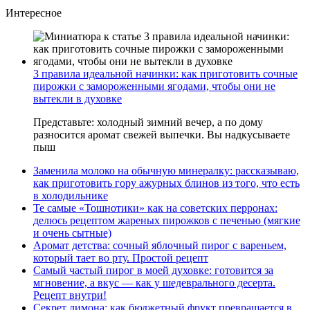
Интересное
3 правила идеальной начинки: как приготовить сочные
пирожки с замороженными ягодами, чтобы они не
вытекли в духовке
Представьте: холодный зимний вечер, а по дому
разносится аромат свежей выпечки. Вы надкусываете
пыш
Заменила молоко на обычную минералку: рассказываю,
как приготовить гору ажурных блинов из того, что есть
в холодильнике
Те самые «Тошнотики» как на советских перронах:
делюсь рецептом жареных пирожков с печенью (мягкие
и очень сытные)
Аромат детства: сочный яблочный пирог с вареньем,
который тает во рту. Простой рецепт
Самый частый пирог в моей духовке: готовится за
мгновение, а вкус — как у шедеврального десерта.
Рецепт внутри!
Секрет лимона: как бюджетный фрукт превращается в