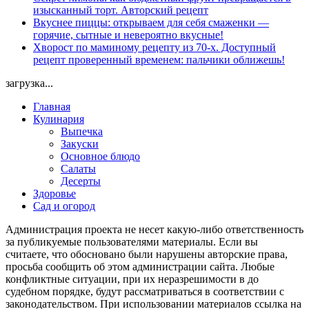
изысканный торт. Авторский рецепт
Вкуснее пиццы: открываем для себя смаженки —
горячие, сытные и невероятно вкусные!
Хворост по маминому рецепту из 70-х. Доступный
рецепт проверенный временем: пальчики оближешь!
загрузка...
Главная
Кулинария
Выпечка
Закуски
Основное блюдо
Салаты
Десерты
Здоровье
Сад и огород
Администрация проекта не несет какую-либо ответственность
за публикуемые пользователями материалы. Если вы
считаете, что обосновано были нарушены авторские права,
просьба сообщить об этом администрации сайта. Любые
конфликтные ситуации, при их неразрешимости в до
судебном порядке, будут рассматриваться в соответствии с
законодательством. При использовании материалов ссылка на