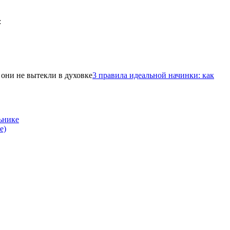
3 правила идеальной начинки: как
ьнике
е)