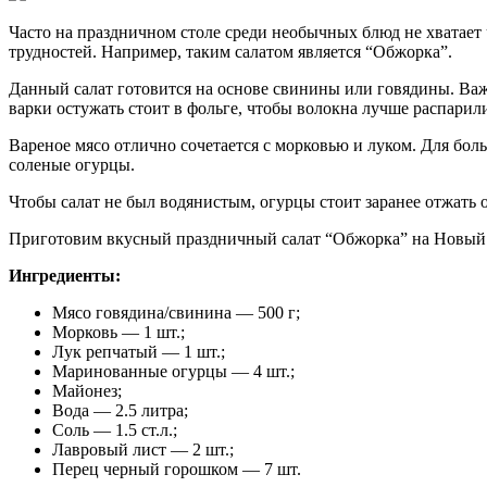
Часто на праздничном столе среди необычных блюд не хватает 
трудностей. Например, таким салатом является “Обжорка”.
Данный салат готовится на основе свинины или говядины. Важ
варки остужать стоит в фольге, чтобы волокна лучше распарили
Вареное мясо отлично сочетается с морковью и луком. Для бо
соленые огурцы.
Чтобы салат не был водянистым, огурцы стоит заранее отжать 
Приготовим вкусный праздничный салат “Обжорка” на Новый 
Ингредиенты:
Мясо говядина/свинина — 500 г;
Морковь — 1 шт.;
Лук репчатый — 1 шт.;
Маринованные огурцы — 4 шт.;
Майонез;
Вода — 2.5 литра;
Соль — 1.5 ст.л.;
Лавровый лист — 2 шт.;
Перец черный горошком — 7 шт.