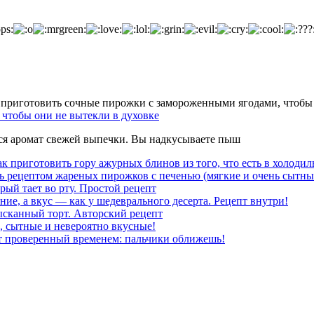
чтобы они не вытекли в духовке
тся аромат свежей выпечки. Вы надкусываете пыш
к приготовить гору ажурных блинов из того, что есть в холодил
ь рецептом жареных пирожков с печенью (мягкие и очень сытны
рый тает во рту. Простой рецепт
ние, а вкус — как у шедеврального десерта. Рецепт внутри!
ысканный торт. Авторский рецепт
, сытные и невероятно вкусные!
т проверенный временем: пальчики оближешь!