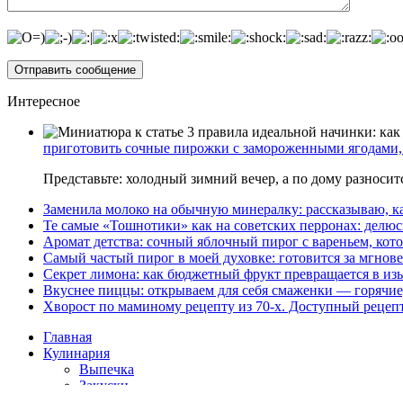
Интересное
приготовить сочные пирожки с замороженными ягодами, 
Представьте: холодный зимний вечер, а по дому разноси
Заменила молоко на обычную минералку: рассказываю, ка
Те самые «Тошнотики» как на советских перронах: делюс
Аромат детства: сочный яблочный пирог с вареньем, кото
Самый частый пирог в моей духовке: готовится за мгнове
Секрет лимона: как бюджетный фрукт превращается в из
Вкуснее пиццы: открываем для себя смаженки — горячие
Хворост по маминому рецепту из 70-х. Доступный рецеп
Главная
Кулинария
Выпечка
Закуски
Основное блюдо