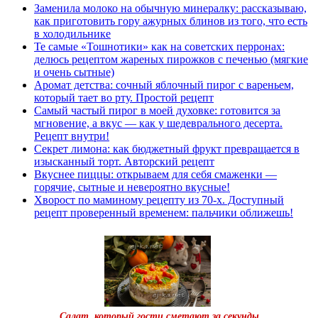
Заменила молоко на обычную минералку: рассказываю,
как приготовить гору ажурных блинов из того, что есть
в холодильнике
Те самые «Тошнотики» как на советских перронах:
делюсь рецептом жареных пирожков с печенью (мягкие
и очень сытные)
Аромат детства: сочный яблочный пирог с вареньем,
который тает во рту. Простой рецепт
Самый частый пирог в моей духовке: готовится за
мгновение, а вкус — как у шедеврального десерта.
Рецепт внутри!
Секрет лимона: как бюджетный фрукт превращается в
изысканный торт. Авторский рецепт
Вкуснее пиццы: открываем для себя смаженки —
горячие, сытные и невероятно вкусные!
Хворост по маминому рецепту из 70-х. Доступный
рецепт проверенный временем: пальчики оближешь!
Салат, который гости сметают за секунды