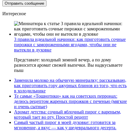
Интересное
3 правила идеальной начинки: как приготовить сочные
пирожки с замороженными ягодами, чтобы они не
вытекли в духовке
Представьте: холодный зимний вечер, а по дому
разносится аромат свежей выпечки. Вы надкусываете
пыш
Заменила молоко на обычную минералку: рассказываю,
как приготовить гору ажурных блинов из того, что есть
в холодильнике
Те самые «Тошнотики» как на советских перронах:
делюсь рецептом жареных пирожков с печенью (мягкие
и очень сытные)
Аромат детства: сочный яблочный пирог с вареньем,
который тает во рту. Простой рецепт
Самый частый пирог в моей духовке: готовится за
мгновение, а вкус — как у шедеврального десерта.