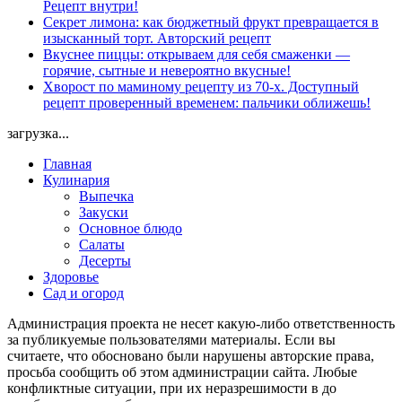
Рецепт внутри!
Секрет лимона: как бюджетный фрукт превращается в
изысканный торт. Авторский рецепт
Вкуснее пиццы: открываем для себя смаженки —
горячие, сытные и невероятно вкусные!
Хворост по маминому рецепту из 70-х. Доступный
рецепт проверенный временем: пальчики оближешь!
загрузка...
Главная
Кулинария
Выпечка
Закуски
Основное блюдо
Салаты
Десерты
Здоровье
Сад и огород
Администрация проекта не несет какую-либо ответственность
за публикуемые пользователями материалы. Если вы
считаете, что обосновано были нарушены авторские права,
просьба сообщить об этом администрации сайта. Любые
конфликтные ситуации, при их неразрешимости в до