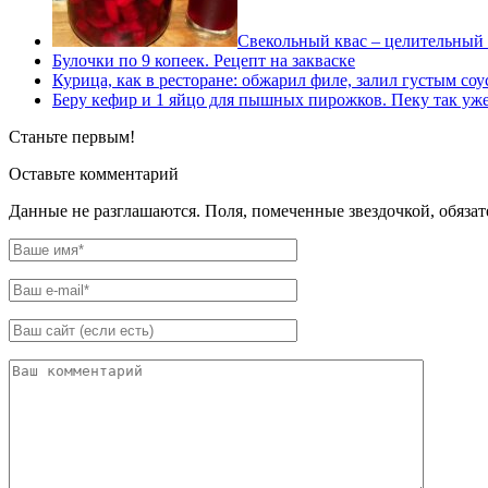
Свекольный квас – целительный
Булочки по 9 копеек. Рецепт на закваске
Курица, как в ресторане: обжарил филе, залил густым с
Беру кефир и 1 яйцо для пышных пирожков. Пеку так уже 
Станьте первым!
Оставьте комментарий
Данные не разглашаются. Поля, помеченные звездочкой, обяза