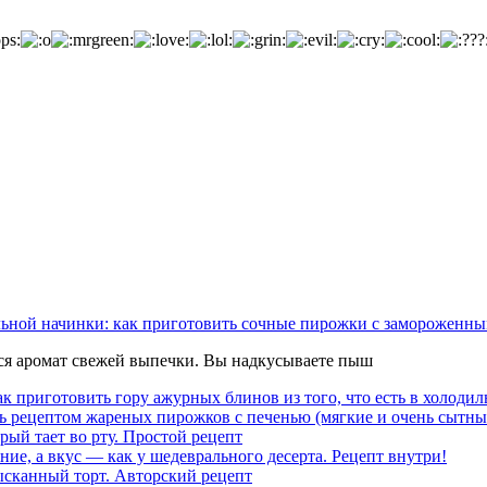
льной начинки: как приготовить сочные пирожки с замороженны
тся аромат свежей выпечки. Вы надкусываете пыш
к приготовить гору ажурных блинов из того, что есть в холодил
ь рецептом жареных пирожков с печенью (мягкие и очень сытны
рый тает во рту. Простой рецепт
ние, а вкус — как у шедеврального десерта. Рецепт внутри!
ысканный торт. Авторский рецепт