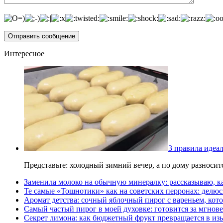
Интересное
3 правила идеа
Представьте: холодный зимний вечер, а по дому разноси
Заменила молоко на обычную минералку: рассказываю, ка
Те самые «Тошнотики» как на советских перронах: делюс
Аромат детства: сочный яблочный пирог с вареньем, кото
Самый частый пирог в моей духовке: готовится за мгнове
Секрет лимона: как бюджетный фрукт превращается в из