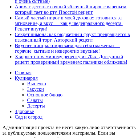
и очень сытные)
Аромат детства: сочный яблочный пирог с вареньем,
который тает во рту. Простой рецепт
Самый частый пирог в моей духовке: готовится за
мгновение, а вкус — как у шедеврального десерта.
Рецепт внутри!
Секрет лимона: как бюджетный фрукт превращается в
изысканный торт. Авторский рецепт
Вкуснее пиццы: открываем для себя смаженки —
горячие, сытные и невероятно вкусные!
Хворост по маминому рецепту из 70-х. Доступный
рецепт проверенный временем: пальчики оближешь!
Главная
Кулинария
Выпечка
Закуски
Основное блюдо
Салаты
Десерты
Здоровье
Сад и огород
Администрация проекта не несет какую-либо ответственность
за публикуемые пользователями материалы. Если вы