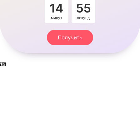
14
54
минут
секунды
Получить
ки