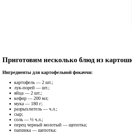
Приготовим несколько блюд из картош
Ингредиенты для картофельной фокаччи:
картофель — 2 шт.;
лук-порей — шт.;
яйца — 2 шт.;
кефир — 200 мл;
мука — 180 г;
разрыхлитель — ч.л.;
сыр;
соль — ½ ч.л.;
перец черный молотый — щепотка;
паприка — щепотка;