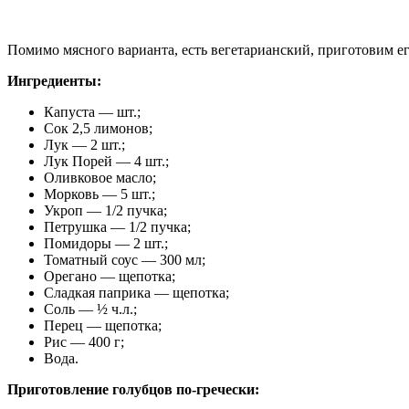
Помимо мясного варианта, есть вегетарианский, приготовим ег
Ингредиенты:
Капуста — шт.;
Сок 2,5 лимонов;
Лук — 2 шт.;
Лук Порей — 4 шт.;
Оливковое масло;
Морковь — 5 шт.;
Укроп — 1/2 пучка;
Петрушка — 1/2 пучка;
Помидоры — 2 шт.;
Томатный соус — 300 мл;
Орегано — щепотка;
Сладкая паприка — щепотка;
Соль — ½ ч.л.;
Перец — щепотка;
Рис — 400 г;
Вода.
Приготовление голубцов по-гречески: