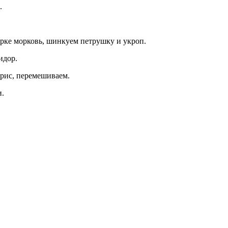
.
ерке морковь, шинкуем петрушку и укроп.
идор.
 рис, перемешиваем.
и.