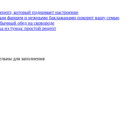
ецепт, который поднимает настроение
ясным фаршем и нежными баклажанами покорит вашу семью
бычный обед на сковороде
а из тунца: простой рецепт
тельны для заполнения