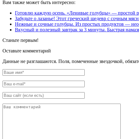
Вам также может быть интересно:
Готовлю каждую осень. «Ленивые голубцы» — простой р
Забудьте о лазанье! Этот греческий шедевр с сочным м
Нежные и сочные голубцы. Из простых продуктов — нео
Вкусный и полезный завтрак за 3 минуты. Быстрая намазк
Станьте первым!
Оставьте комментарий
Данные не разглашаются. Поля, помеченные звездочкой, обяза