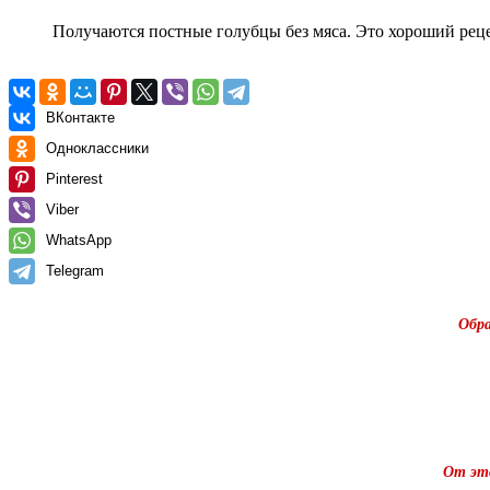
Получаются постные голубцы без мяса. Это хороший реце
ВКонтакте
Одноклассники
Pinterest
Viber
WhatsApp
Telegram
Обра
От это