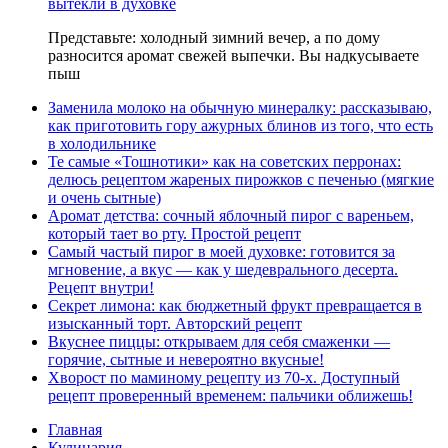
вытекли в духовке
Представьте: холодный зимний вечер, а по дому
разносится аромат свежей выпечки. Вы надкусываете
пыш
Заменила молоко на обычную минералку: рассказываю,
как приготовить гору ажурных блинов из того, что есть
в холодильнике
Те самые «Тошнотики» как на советских перронах:
делюсь рецептом жареных пирожков с печенью (мягкие
и очень сытные)
Аромат детства: сочный яблочный пирог с вареньем,
который тает во рту. Простой рецепт
Самый частый пирог в моей духовке: готовится за
мгновение, а вкус — как у шедеврального десерта.
Рецепт внутри!
Секрет лимона: как бюджетный фрукт превращается в
изысканный торт. Авторский рецепт
Вкуснее пиццы: открываем для себя смаженки —
горячие, сытные и невероятно вкусные!
Хворост по маминому рецепту из 70-х. Доступный
рецепт проверенный временем: пальчики оближешь!
Главная
Кулинария