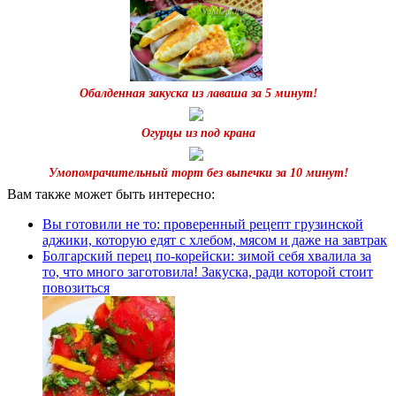
Обалденная закуска из лаваша за 5 минут!
Огурцы из под крана
Умопомрачительный торт без выпечки за 10 минут!
Вам также может быть интересно:
Вы готовили не то: проверенный рецепт грузинской
аджики, которую едят с хлебом, мясом и даже на завтрак
Болгарский перец по-корейски: зимой себя хвалила за
то, что много заготовила! Закуска, ради которой стоит
повозиться