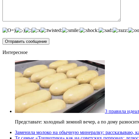
Интересное
3 правила идеа
Представьте: холодный зимний вечер, а по дому разноси
Заменила молоко на обычную минералку: рассказываю, ка
Те самые «Тошнотики» как на советских перронах: делюс