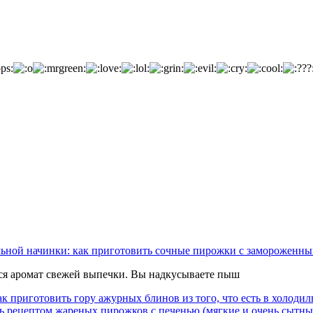
льной начинки: как приготовить сочные пирожки с замороженны
тся аромат свежей выпечки. Вы надкусываете пыш
к приготовить гору ажурных блинов из того, что есть в холодил
ь рецептом жареных пирожков с печенью (мягкие и очень сытны