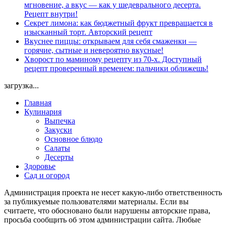
мгновение, а вкус — как у шедеврального десерта.
Рецепт внутри!
Секрет лимона: как бюджетный фрукт превращается в
изысканный торт. Авторский рецепт
Вкуснее пиццы: открываем для себя смаженки —
горячие, сытные и невероятно вкусные!
Хворост по маминому рецепту из 70-х. Доступный
рецепт проверенный временем: пальчики оближешь!
загрузка...
Главная
Кулинария
Выпечка
Закуски
Основное блюдо
Салаты
Десерты
Здоровье
Сад и огород
Администрация проекта не несет какую-либо ответственность
за публикуемые пользователями материалы. Если вы
считаете, что обосновано были нарушены авторские права,
просьба сообщить об этом администрации сайта. Любые