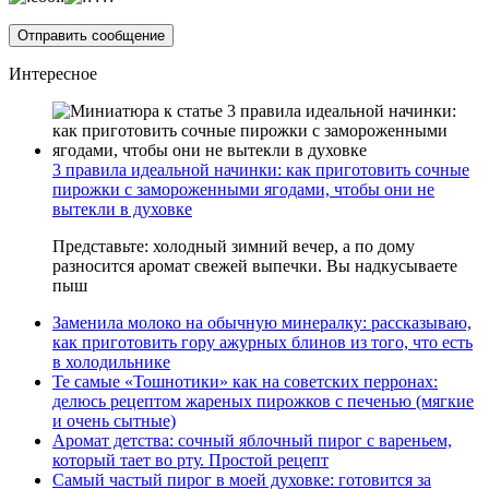
Интересное
3 правила идеальной начинки: как приготовить сочные
пирожки с замороженными ягодами, чтобы они не
вытекли в духовке
Представьте: холодный зимний вечер, а по дому
разносится аромат свежей выпечки. Вы надкусываете
пыш
Заменила молоко на обычную минералку: рассказываю,
как приготовить гору ажурных блинов из того, что есть
в холодильнике
Те самые «Тошнотики» как на советских перронах:
делюсь рецептом жареных пирожков с печенью (мягкие
и очень сытные)
Аромат детства: сочный яблочный пирог с вареньем,
который тает во рту. Простой рецепт
Самый частый пирог в моей духовке: готовится за