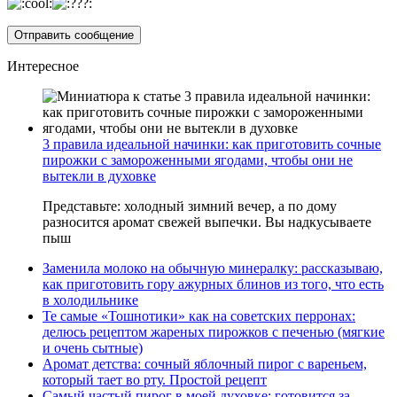
Интересное
3 правила идеальной начинки: как приготовить сочные
пирожки с замороженными ягодами, чтобы они не
вытекли в духовке
Представьте: холодный зимний вечер, а по дому
разносится аромат свежей выпечки. Вы надкусываете
пыш
Заменила молоко на обычную минералку: рассказываю,
как приготовить гору ажурных блинов из того, что есть
в холодильнике
Те самые «Тошнотики» как на советских перронах:
делюсь рецептом жареных пирожков с печенью (мягкие
и очень сытные)
Аромат детства: сочный яблочный пирог с вареньем,
который тает во рту. Простой рецепт
Самый частый пирог в моей духовке: готовится за