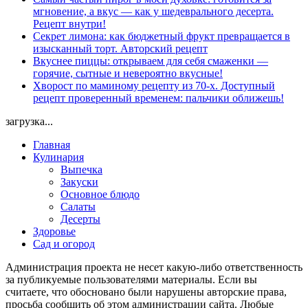
мгновение, а вкус — как у шедеврального десерта.
Рецепт внутри!
Секрет лимона: как бюджетный фрукт превращается в
изысканный торт. Авторский рецепт
Вкуснее пиццы: открываем для себя смаженки —
горячие, сытные и невероятно вкусные!
Хворост по маминому рецепту из 70-х. Доступный
рецепт проверенный временем: пальчики оближешь!
загрузка...
Главная
Кулинария
Выпечка
Закуски
Основное блюдо
Салаты
Десерты
Здоровье
Сад и огород
Администрация проекта не несет какую-либо ответственность
за публикуемые пользователями материалы. Если вы
считаете, что обосновано были нарушены авторские права,
просьба сообщить об этом администрации сайта. Любые