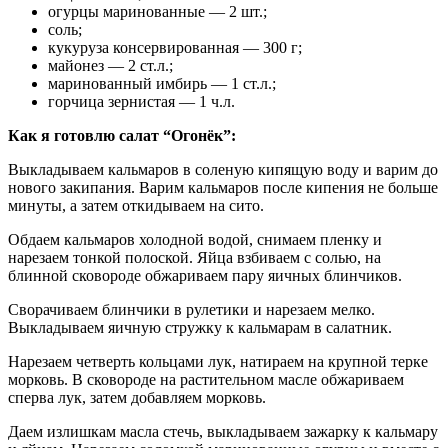
огурцы маринованные — 2 шт.;
соль;
кукуруза консервированная — 300 г;
майонез — 2 ст.л.;
маринованный имбирь — 1 ст.л.;
горчица зернистая — 1 ч.л.
Как я готовлю салат “Огонёк”:
Выкладываем кальмаров в соленую кипящую воду и варим до
нового закипания. Варим кальмаров после кипения не больше
минуты, а затем откидываем на сито.
Обдаем кальмаров холодной водой, снимаем пленку и
нарезаем тонкой полоской. Яйца взбиваем с солью, на
блинной сковороде обжариваем пару яичных блинчиков.
Сворачиваем блинчики в рулетики и нарезаем мелко.
Выкладываем яичную стружку к кальмарам в салатник.
Нарезаем четверть кольцами лук, натираем на крупной терке
морковь. В сковороде на растительном масле обжариваем
сперва лук, затем добавляем морковь.
Даем излишкам масла стечь, выкладываем зажарку к кальмару