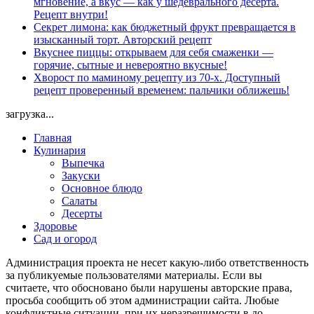
мгновение, а вкус — как у шедеврального десерта.
Рецепт внутри!
Секрет лимона: как бюджетный фрукт превращается в
изысканный торт. Авторский рецепт
Вкуснее пиццы: открываем для себя смаженки —
горячие, сытные и невероятно вкусные!
Хворост по маминому рецепту из 70-х. Доступный
рецепт проверенный временем: пальчики оближешь!
загрузка...
Главная
Кулинария
Выпечка
Закуски
Основное блюдо
Салаты
Десерты
Здоровье
Сад и огород
Администрация проекта не несет какую-либо ответственность
за публикуемые пользователями материалы. Если вы
считаете, что обосновано были нарушены авторские права,
просьба сообщить об этом администрации сайта. Любые
конфликтные ситуации, при их неразрешимости в до