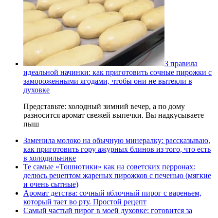
3 правила
идеальной начинки: как приготовить сочные пирожки с
замороженными ягодами, чтобы они не вытекли в
духовке
Представьте: холодный зимний вечер, а по дому
разносится аромат свежей выпечки. Вы надкусываете
пыш
Заменила молоко на обычную минералку: рассказываю,
как приготовить гору ажурных блинов из того, что есть
в холодильнике
Те самые «Тошнотики» как на советских перронах:
делюсь рецептом жареных пирожков с печенью (мягкие
и очень сытные)
Аромат детства: сочный яблочный пирог с вареньем,
который тает во рту. Простой рецепт
Самый частый пирог в моей духовке: готовится за