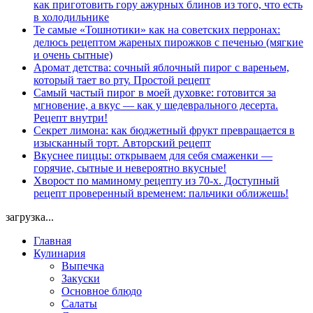
как приготовить гору ажурных блинов из того, что есть
в холодильнике
Те самые «Тошнотики» как на советских перронах:
делюсь рецептом жареных пирожков с печенью (мягкие
и очень сытные)
Аромат детства: сочный яблочный пирог с вареньем,
который тает во рту. Простой рецепт
Самый частый пирог в моей духовке: готовится за
мгновение, а вкус — как у шедеврального десерта.
Рецепт внутри!
Секрет лимона: как бюджетный фрукт превращается в
изысканный торт. Авторский рецепт
Вкуснее пиццы: открываем для себя смаженки —
горячие, сытные и невероятно вкусные!
Хворост по маминому рецепту из 70-х. Доступный
рецепт проверенный временем: пальчики оближешь!
загрузка...
Главная
Кулинария
Выпечка
Закуски
Основное блюдо
Салаты