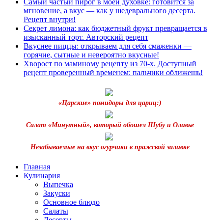
Самый частый пирог в моей духовке: готовится за
мгновение, а вкус — как у шедеврального десерта.
Рецепт внутри!
Секрет лимона: как бюджетный фрукт превращается в
изысканный торт. Авторский рецепт
Вкуснее пиццы: открываем для себя смаженки —
горячие, сытные и невероятно вкусные!
Хворост по маминому рецепту из 70-х. Доступный
рецепт проверенный временем: пальчики оближешь!
«Царские» помидоры для цариц:)
Салат «Минутный», который обошел Шубу и Оливье
Незабываемые на вкус огурчики в пражской заливке
Главная
Кулинария
Выпечка
Закуски
Основное блюдо
Салаты
Десерты