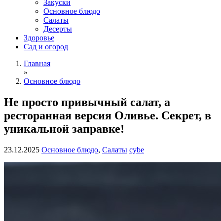
Закуски
Основное блюдо
Салаты
Десерты
Здоровье
Сад и огород
Главная
»
Основное блюдо
Не просто привычный салат, а
ресторанная версия Оливье. Секрет, в
уникальной заправке!
23.12.2025
Основное блюдо
,
Салаты
cybe