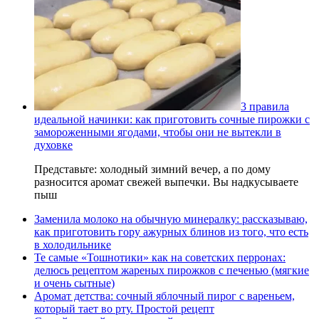
3 правила
идеальной начинки: как приготовить сочные пирожки с
замороженными ягодами, чтобы они не вытекли в
духовке
Представьте: холодный зимний вечер, а по дому
разносится аромат свежей выпечки. Вы надкусываете
пыш
Заменила молоко на обычную минералку: рассказываю,
как приготовить гору ажурных блинов из того, что есть
в холодильнике
Те самые «Тошнотики» как на советских перронах:
делюсь рецептом жареных пирожков с печенью (мягкие
и очень сытные)
Аромат детства: сочный яблочный пирог с вареньем,
который тает во рту. Простой рецепт