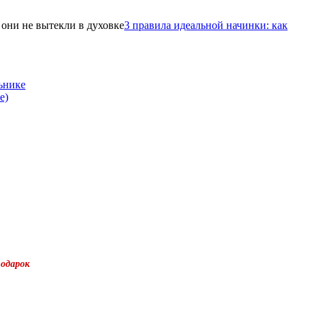
3 правила идеальной начинки: как
ьнике
е)
подарок