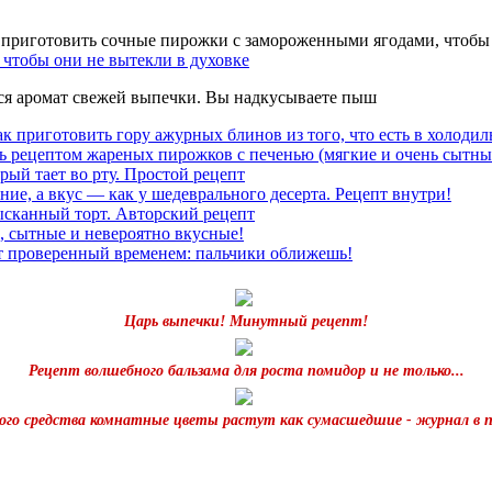
чтобы они не вытекли в духовке
тся аромат свежей выпечки. Вы надкусываете пыш
к приготовить гору ажурных блинов из того, что есть в холодил
ь рецептом жареных пирожков с печенью (мягкие и очень сытны
рый тает во рту. Простой рецепт
ние, а вкус — как у шедеврального десерта. Рецепт внутри!
ысканный торт. Авторский рецепт
, сытные и невероятно вкусные!
т проверенный временем: пальчики оближешь!
Царь выпечки! Минутный рецепт!
Рецепт волшебного бальзама для роста помидор и не только...
го средства комнатные цветы растут как сумасшедшие - журнал в 