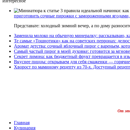
Интересное
приготовить сочные пирожки с замороженными ягодами, 
Представьте: холодный зимний вечер, а по дому разноси
Заменила молоко на обычную минералку: рассказываю, ка
Те самые «Тошнотики» как на советских перронах: делюс
Аромат детства: сочный яблочный пирог с вареньем, кото
Самый частый пирог в моей духовке: готовится за мгнове
Секрет лимона: как бюджетный фрукт превращается в из
Вкуснее пиццы: открываем для себя смаженки — горячие
Хворост по маминому рецепту из 70-х. Доступный рецеп
От это
Главная
Кулинария