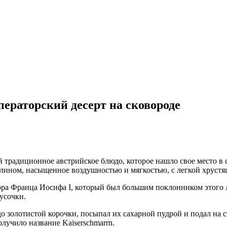
ераторский десерт на сковороде
ой традиционное австрийское блюдо, которое нашло свое место в
блином, насыщенное воздушностью и мягкостью, с легкой хруст
тора Франца Иосифа I, который был большим поклонником этого л
усочки.
о золотистой корочки, посыпал их сахарной пудрой и подал на 
олучило название Kaiserschmarrn.