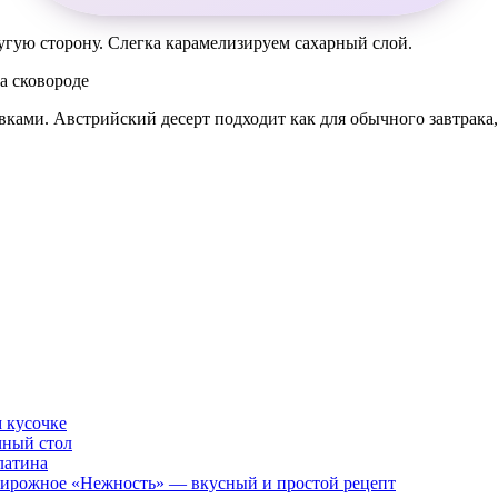
угую сторону. Слегка карамелизируем сахарный слой.
ками. Австрийский десерт подходит как для обычного завтрака, 
м кусочке
чный стол
латина
 Пирожное «Нежность» — вкусный и простой рецепт