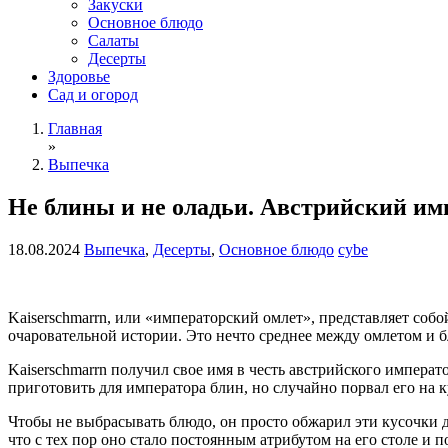
Закуски
Основное блюдо
Салаты
Десерты
Здоровье
Сад и огород
Главная
»
Выпечка
Не блины и не оладьи. Австрийский имп
18.08.2024
Выпечка
,
Десерты
,
Основное блюдо
cybe
Kaiserschmarrn, или «императорский омлет», представляет соб
очаровательной истории. Это нечто среднее между омлетом и 
Kaiserschmarrn получил свое имя в честь австрийского импера
приготовить для императора блин, но случайно порвал его на к
Чтобы не выбрасывать блюдо, он просто обжарил эти кусочки д
что с тех пор оно стало постоянным атрибутом на его столе и п