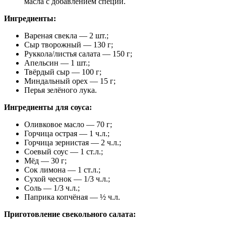
масла с добавлением специй.
Ингредиенты:
Вареная свекла — 2 шт.;
Сыр творожный — 130 г;
Руккола/листья салата — 150 г;
Апельсин — 1 шт.;
Твёрдый сыр — 100 г;
Миндальный орех — 15 г;
Перья зелёного лука.
Ингредиенты для соуса:
Оливковое масло — 70 г;
Горчица острая — 1 ч.л.;
Горчица зернистая — 2 ч.л.;
Соевый соус — 1 ст.л.;
Мёд — 30 г;
Сок лимона — 1 ст.л.;
Сухой чеснок — 1/3 ч.л.;
Соль — 1/3 ч.л.;
Паприка копчёная — ½ ч.л.
Приготовление свекольного салата: