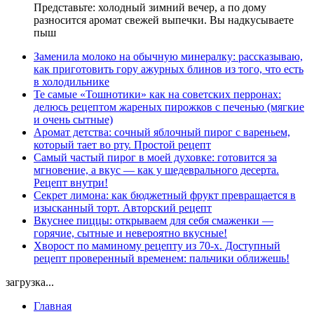
Представьте: холодный зимний вечер, а по дому
разносится аромат свежей выпечки. Вы надкусываете
пыш
Заменила молоко на обычную минералку: рассказываю,
как приготовить гору ажурных блинов из того, что есть
в холодильнике
Те самые «Тошнотики» как на советских перронах:
делюсь рецептом жареных пирожков с печенью (мягкие
и очень сытные)
Аромат детства: сочный яблочный пирог с вареньем,
который тает во рту. Простой рецепт
Самый частый пирог в моей духовке: готовится за
мгновение, а вкус — как у шедеврального десерта.
Рецепт внутри!
Секрет лимона: как бюджетный фрукт превращается в
изысканный торт. Авторский рецепт
Вкуснее пиццы: открываем для себя смаженки —
горячие, сытные и невероятно вкусные!
Хворост по маминому рецепту из 70-х. Доступный
рецепт проверенный временем: пальчики оближешь!
загрузка...
Главная