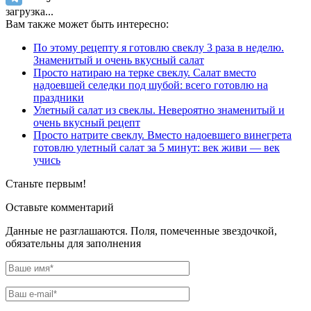
загрузка...
Вам также может быть интересно:
По этому рецепту я готовлю свеклу 3 раза в неделю.
Знаменитый и очень вкусный салат
Просто натираю на терке свеклу. Салат вместо
надоевшей селедки под шубой: всего готовлю на
праздники
Улетный салат из свеклы. Невероятно знаменитый и
очень вкусный рецепт
Просто натрите свеклу. Вместо надоевшего винегрета
готовлю улетный салат за 5 минут: век живи — век
учись
Станьте первым!
Оставьте комментарий
Данные не разглашаются. Поля, помеченные звездочкой,
обязательны для заполнения