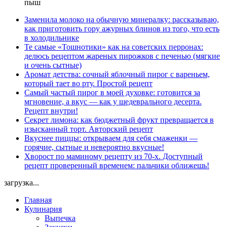
пыш
Заменила молоко на обычную минералку: рассказываю,
как приготовить гору ажурных блинов из того, что есть
в холодильнике
Те самые «Тошнотики» как на советских перронах:
делюсь рецептом жареных пирожков с печенью (мягкие
и очень сытные)
Аромат детства: сочный яблочный пирог с вареньем,
который тает во рту. Простой рецепт
Самый частый пирог в моей духовке: готовится за
мгновение, а вкус — как у шедеврального десерта.
Рецепт внутри!
Секрет лимона: как бюджетный фрукт превращается в
изысканный торт. Авторский рецепт
Вкуснее пиццы: открываем для себя смаженки —
горячие, сытные и невероятно вкусные!
Хворост по маминому рецепту из 70-х. Доступный
рецепт проверенный временем: пальчики оближешь!
загрузка...
Главная
Кулинария
Выпечка