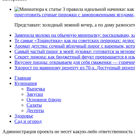
приготовить сочные пирожки с замороженными ягодами, 
Представьте: холодный зимний вечер, а по дому разноси
Заменила молоко на обычную минералку: рассказываю, ка
Те самые «Тошнотики» как на советских перронах: делюс
Аромат детства: сочный яблочный пирог с вареньем, кото
Самый частый пирог в моей духовке: готовится за мгнове
Секрет лимона: как бюджетный фрукт превращается в из
Вкуснее пиццы: открываем для себя смаженки — горячие
Хворост по маминому рецепту из 70-х. Доступный рецеп
Главная
Кулинария
Выпечка
Закуски
Основное блюдо
Салаты
Десерты
Здоровье
Сад и огород
Администрация проекта не несет какую-либо ответственность 