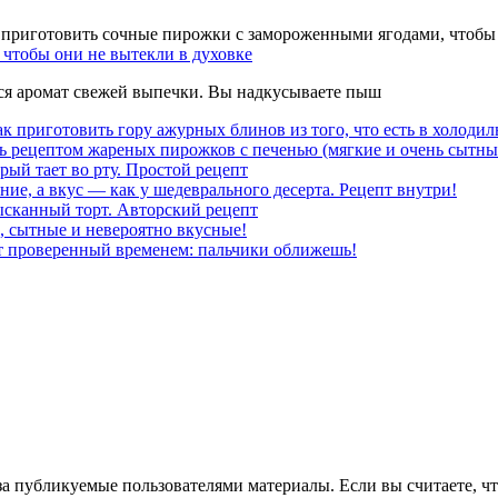
чтобы они не вытекли в духовке
тся аромат свежей выпечки. Вы надкусываете пыш
к приготовить гору ажурных блинов из того, что есть в холодил
ь рецептом жареных пирожков с печенью (мягкие и очень сытны
рый тает во рту. Простой рецепт
ние, а вкус — как у шедеврального десерта. Рецепт внутри!
ысканный торт. Авторский рецепт
, сытные и невероятно вкусные!
т проверенный временем: пальчики оближешь!
за публикуемые пользователями материалы. Если вы считаете, ч