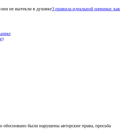
3 правила идеальной начинки: как
ьнике
е)
то обосновано были нарушены авторские права, просьба