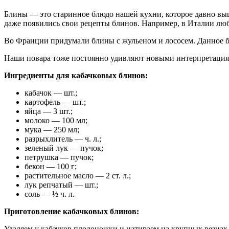
Блины — это старинное блюдо нашей кухни, которое давно выш
даже появились свои рецепты блинов. Например, в Италии лю
Во Франции придумали блины с жульеном и лососем. Данное б
Наши повара тоже постоянно удивляют новыми интерпретациям
Ингредиенты для кабачковых блинов:
кабачок — шт.;
картофель — шт.;
яйца — 3 шт.;
молоко — 100 мл;
мука — 250 мл;
разрыхлитель — ч. л.;
зеленый лук — пучок;
петрушка — пучок;
бекон — 100 г;
растительное масло — 2 ст. л.;
лук репчатый — шт.;
соль — ½ ч. л.
Приготовление кабачковых блинов:
Удаляем у кабачков плодоножки и натираем на крупных резцах