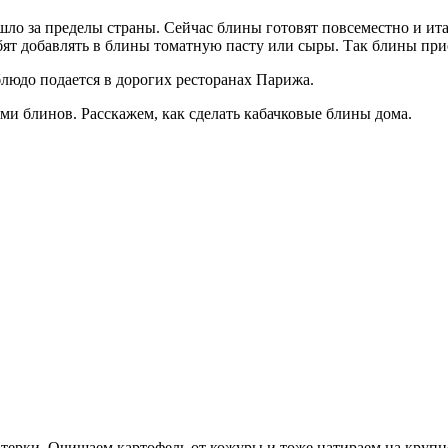
ло за пределы страны. Сейчас блины готовят повсеместно и ита
бят добавлять в блины томатную пасту или сыры. Так блины пр
людо подается в дорогих ресторанах Парижа.
и блинов. Расскажем, как сделать кабачковые блины дома.
 терки. Очищаем картофель от кожуры и тоже натираем на крупн