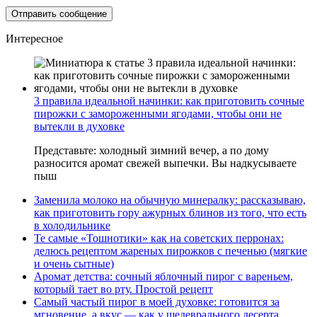
Интересное
3 правила идеальной начинки: как приготовить сочные
пирожки с замороженными ягодами, чтобы они не
вытекли в духовке
Представьте: холодный зимний вечер, а по дому
разносится аромат свежей выпечки. Вы надкусываете
пыш
Заменила молоко на обычную минералку: рассказываю,
как приготовить гору ажурных блинов из того, что есть
в холодильнике
Те самые «Тошнотики» как на советских перронах:
делюсь рецептом жареных пирожков с печенью (мягкие
и очень сытные)
Аромат детства: сочный яблочный пирог с вареньем,
который тает во рту. Простой рецепт
Самый частый пирог в моей духовке: готовится за
мгновение, а вкус — как у шедеврального десерта.