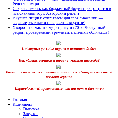
Рецепт внутри!
Секрет лимона: как бюджетный фрукт превращается в
изысканный торт. Авторский рецепт
Вкуснее пиццы: открываем для себя смаженки —
горячие, сытные и невероятно вкусные!
Хворост по маминому рецепту из 70-х. Доступный
рецепт проверенный временем: пальчики оближешь!
Подкормка рассады перцев и томатов йодом
Как убрать сорняки и траву с участка навсегда?
Возьмите на заметку – летом пригодится. Интересный способ
посадки огурцов
Картофельный проволочник: как от него избавиться
Главная
Кулинария
Выпечка
Закуски