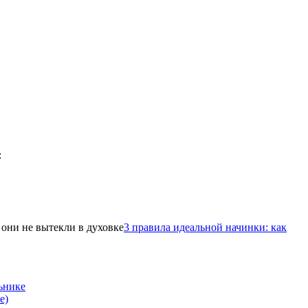
3 правила идеальной начинки: как
ьнике
е)