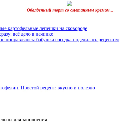
Обалденный торт со сметанным кремом...
ные картофельные лепешки на сковороде
разу: всё дело в начинке
 не поправляюсь: бабушка соседка поделилась рецептом
ртофелин. Простой рецепт: вкусно и полезно
тельны для заполнения