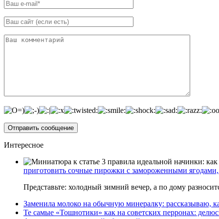
Интересное
приготовить сочные пирожки с замороженными ягодами, 
Представьте: холодный зимний вечер, а по дому разноси
Заменила молоко на обычную минералку: рассказываю, ка
Те самые «Тошнотики» как на советских перронах: делюс