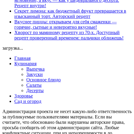
мгновение, а вкус — как у шедеврального десерта.
Рецепт внутри!
Секрет лимона: как бюджетный фрукт превращается в
изысканный торт. Авторский рецепт
Вкуснее пиццы: открываем для себя смаженки —
горячие, сытные и невероятно вкусные!
Хворост по маминому рецепту из 70-х. Доступный
рецепт проверенный временем: пальчики оближешь!
загрузка...
Главная
Кулинария
Выпечка
Закуски
Основное блюдо
Салаты
Десерты
Здоровье
Сад и огород
Администрация проекта не несет какую-либо ответственность
за публикуемые пользователями материалы. Если вы
считаете, что обосновано были нарушены авторские права,
просьба сообщить об этом администрации сайта. Любые
конфликтные ситуации, при их неразрешимости в до