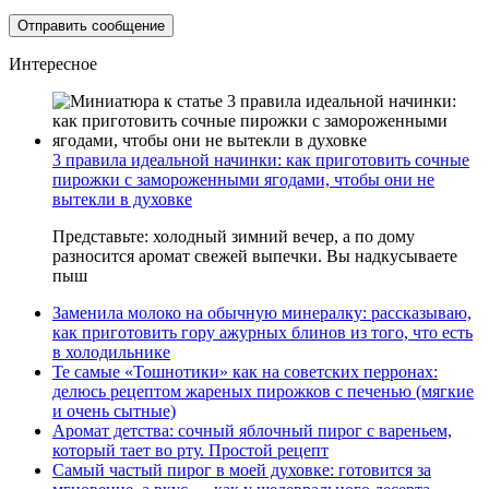
Интересное
3 правила идеальной начинки: как приготовить сочные
пирожки с замороженными ягодами, чтобы они не
вытекли в духовке
Представьте: холодный зимний вечер, а по дому
разносится аромат свежей выпечки. Вы надкусываете
пыш
Заменила молоко на обычную минералку: рассказываю,
как приготовить гору ажурных блинов из того, что есть
в холодильнике
Те самые «Тошнотики» как на советских перронах:
делюсь рецептом жареных пирожков с печенью (мягкие
и очень сытные)
Аромат детства: сочный яблочный пирог с вареньем,
который тает во рту. Простой рецепт
Самый частый пирог в моей духовке: готовится за