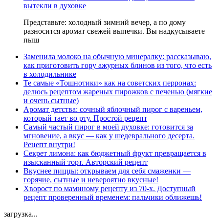
вытекли в духовке
Представьте: холодный зимний вечер, а по дому
разносится аромат свежей выпечки. Вы надкусываете
пыш
Заменила молоко на обычную минералку: рассказываю,
как приготовить гору ажурных блинов из того, что есть
в холодильнике
Те самые «Тошнотики» как на советских перронах:
делюсь рецептом жареных пирожков с печенью (мягкие
и очень сытные)
Аромат детства: сочный яблочный пирог с вареньем,
который тает во рту. Простой рецепт
Самый частый пирог в моей духовке: готовится за
мгновение, а вкус — как у шедеврального десерта.
Рецепт внутри!
Секрет лимона: как бюджетный фрукт превращается в
изысканный торт. Авторский рецепт
Вкуснее пиццы: открываем для себя смаженки —
горячие, сытные и невероятно вкусные!
Хворост по маминому рецепту из 70-х. Доступный
рецепт проверенный временем: пальчики оближешь!
загрузка...