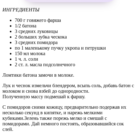
ИНГРЕДИЕНТЫ
700 г говяжего фарша
1/2 батона
3 средних луковицы
2 больших зубка ческока
3 средних помидора
по 1 маленькому пучку укропа и петрушки
150 мл молока
1 ч. л. соли
2 ст. л. масла подсолнечного
Ломтики батона замочи в молоке.
Лук и чеснок измельчи блендером, всыпь соль, добавь батон с
молоком и снова взбей до однородности.
Полученную массу подмешай к фаршу.
С помидоров сними кожицу, предварительно подержав их
несколько секунд в кипятке, и нарежь мелкими
кубиками.Зелень также порежь мелко и смешай с
помидорами. Дай немного постоять, образовавшийся сок
слей.