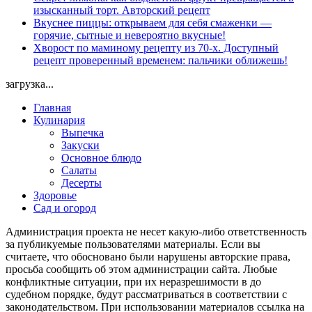
изысканный торт. Авторский рецепт
Вкуснее пиццы: открываем для себя смаженки —
горячие, сытные и невероятно вкусные!
Хворост по маминому рецепту из 70-х. Доступный
рецепт проверенный временем: пальчики оближешь!
загрузка...
Главная
Кулинария
Выпечка
Закуски
Основное блюдо
Салаты
Десерты
Здоровье
Сад и огород
Администрация проекта не несет какую-либо ответственность
за публикуемые пользователями материалы. Если вы
считаете, что обосновано были нарушены авторские права,
просьба сообщить об этом администрации сайта. Любые
конфликтные ситуации, при их неразрешимости в до
судебном порядке, будут рассматриваться в соответствии с
законодательством. При использовании материалов ссылка на