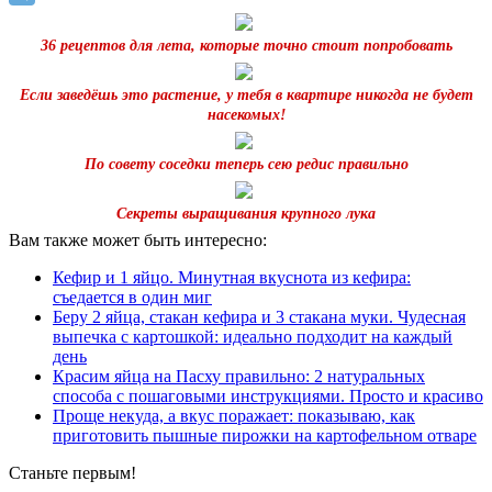
36 рецептов для лета, которые точно стоит попробовать
Если заведёшь это растение, у тебя в квартире никогда не будет
насекомых!
По совету соседки теперь сею редис правильно
Секреты выращивания крупного лука
Вам также может быть интересно:
Кефир и 1 яйцо. Минутная вкуснота из кефира:
съедается в один миг
Беру 2 яйца, стакан кефира и 3 стакана муки. Чудесная
выпечка с картошкой: идеально подходит на каждый
день
Красим яйца на Пасху правильно: 2 натуральных
способа с пошаговыми инструкциями. Просто и красиво
Проще некуда, а вкус поражает: показываю, как
приготовить пышные пирожки на картофельном отваре
Станьте первым!