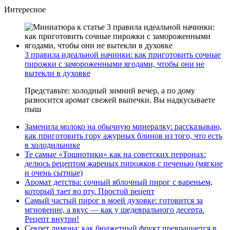
Интересное
3 правила идеальной начинки: как приготовить сочные
пирожки с замороженными ягодами, чтобы они не
вытекли в духовке
Представьте: холодный зимний вечер, а по дому
разносится аромат свежей выпечки. Вы надкусываете
пыш
Заменила молоко на обычную минералку: рассказываю,
как приготовить гору ажурных блинов из того, что есть
в холодильнике
Те самые «Тошнотики» как на советских перронах:
делюсь рецептом жареных пирожков с печенью (мягкие
и очень сытные)
Аромат детства: сочный яблочный пирог с вареньем,
который тает во рту. Простой рецепт
Самый частый пирог в моей духовке: готовится за
мгновение, а вкус — как у шедеврального десерта.
Рецепт внутри!
Секрет лимона: как бюджетный фрукт превращается в