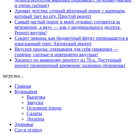
и очень сытные)
Аромат детства: сочный яблочный пирог с вареньем,
который тает во рту. Простой рецепт
Самый частый пирог в моей духовке: готовится за
мгновение, а вкус — как у шедеврального десерта.
Рецепт внутри!
Секрет лимона: как бюджетный фрукт превращается в
изысканный торт. Авторский рецепт
Вкуснее пиццы: открываем для себя смаженки —
горячие, сытные и невероятно вкусные!
Хворост по маминому рецепту из 70-х. Доступный
рецепт проверенный временем: пальчики оближешь!
загрузка...
Главная
Кулинария
Выпечка
Закуски
Основное блюдо
Салаты
Десерты
Здоровье
Сад и огород