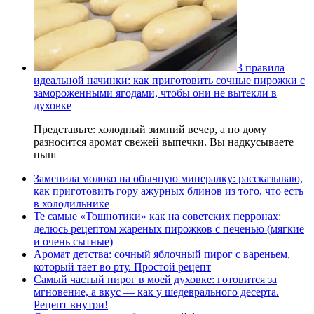
3 правила
идеальной начинки: как приготовить сочные пирожки с
замороженными ягодами, чтобы они не вытекли в
духовке
Представьте: холодный зимний вечер, а по дому
разносится аромат свежей выпечки. Вы надкусываете
пыш
Заменила молоко на обычную минералку: рассказываю,
как приготовить гору ажурных блинов из того, что есть
в холодильнике
Те самые «Тошнотики» как на советских перронах:
делюсь рецептом жареных пирожков с печенью (мягкие
и очень сытные)
Аромат детства: сочный яблочный пирог с вареньем,
который тает во рту. Простой рецепт
Самый частый пирог в моей духовке: готовится за
мгновение, а вкус — как у шедеврального десерта.
Рецепт внутри!