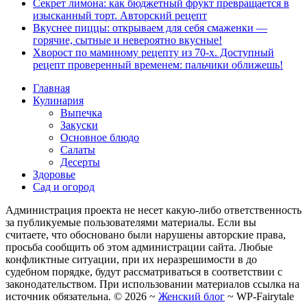
Секрет лимона: как бюджетный фрукт превращается в
изысканный торт. Авторский рецепт
Вкуснее пиццы: открываем для себя смаженки —
горячие, сытные и невероятно вкусные!
Хворост по маминому рецепту из 70-х. Доступный
рецепт проверенный временем: пальчики оближешь!
Главная
Кулинария
Выпечка
Закуски
Основное блюдо
Салаты
Десерты
Здоровье
Сад и огород
Администрация проекта не несет какую-либо ответственность
за публикуемые пользователями материалы. Если вы
считаете, что обосновано были нарушены авторские права,
просьба сообщить об этом администрации сайта. Любые
конфликтные ситуации, при их неразрешимости в до
судебном порядке, будут рассматриваться в соответствии с
законодательством. При использовании материалов ссылка на
источник обязательна. ©
2026
~
Женский блог
~
WP-Fairytale