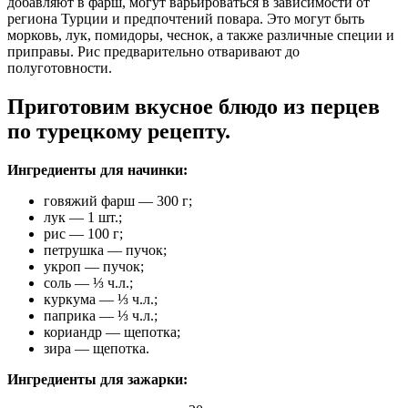
добавляют в фарш, могут варьироваться в зависимости от
региона Турции и предпочтений повара. Это могут быть
морковь, лук, помидоры, чеснок, а также различные специи и
приправы. Рис предварительно отваривают до
полуготовности.
Приготовим вкусное блюдо из перцев
по турецкому рецепту.
Ингредиенты для начинки:
говяжий фарш — 300 г;
лук — 1 шт.;
рис — 100 г;
петрушка — пучок;
укроп — пучок;
соль — ⅓ ч.л.;
куркума — ⅓ ч.л.;
паприка — ⅓ ч.л.;
кориандр — щепотка;
зира — щепотка.
Ингредиенты для зажарки: