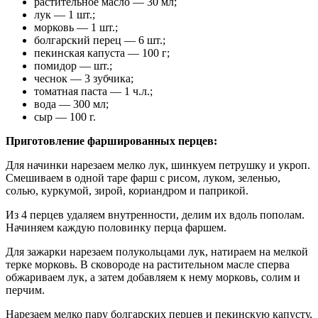
растительное масло — 30 мл;
лук — 1 шт.;
морковь — 1 шт.;
болгарский перец — 6 шт.;
пекинская капуста — 100 г;
помидор — шт.;
чеснок — 3 зубчика;
томатная паста — 1 ч.л.;
вода — 300 мл;
сыр — 100 г.
Приготовление фаршированных перцев:
Для начинки нарезаем мелко лук, шинкуем петрушку и укроп.
Смешиваем в одной таре фарш с рисом, луком, зеленью,
солью, куркумой, зирой, кориандром и паприкой.
Из 4 перцев удаляем внутренности, делим их вдоль пополам.
Начиняем каждую половинку перца фаршем.
Для зажарки нарезаем полукольцами лук, натираем на мелкой
терке морковь. В сковороде на растительном масле сперва
обжариваем лук, а затем добавляем к нему морковь, солим и
перчим.
Нарезаем мелко пару болгарских перцев и пекинскую капусту,