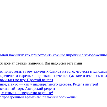
льной начинки: как приготовить сочные пирожки с замороженны
тся аромат свежей выпечки. Вы надкусываете пыш
к приготовить гору ажурных блинов из того, что есть в холодил
ь рецептом жареных пирожков с печенью (мягкие и очень сытны
рый тает во рту. Простой рецепт
ние, а вкус — как у шедеврального десерта. Рецепт внутри!
ысканный торт. Авторский рецепт
, сытные и невероятно вкусные!
т проверенный временем: пальчики оближешь!