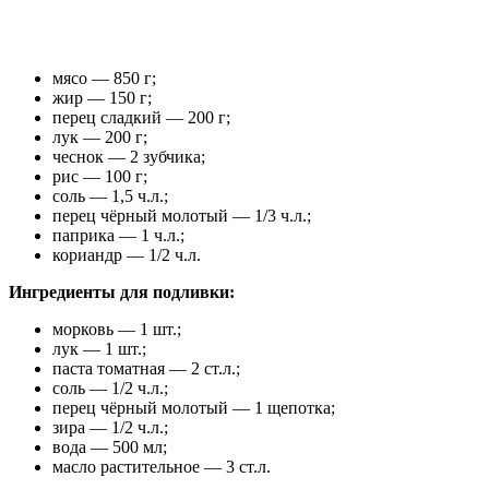
мясо — 850 г;
жир — 150 г;
перец сладкий — 200 г;
лук — 200 г;
чеснок — 2 зубчика;
рис — 100 г;
соль — 1,5 ч.л.;
перец чёрный молотый — 1/3 ч.л.;
паприка — 1 ч.л.;
кориандр — 1/2 ч.л.
Ингредиенты для подливки:
морковь — 1 шт.;
лук — 1 шт.;
паста томатная — 2 ст.л.;
соль — 1/2 ч.л.;
перец чёрный молотый — 1 щепотка;
зира — 1/2 ч.л.;
вода — 500 мл;
масло растительное — 3 ст.л.