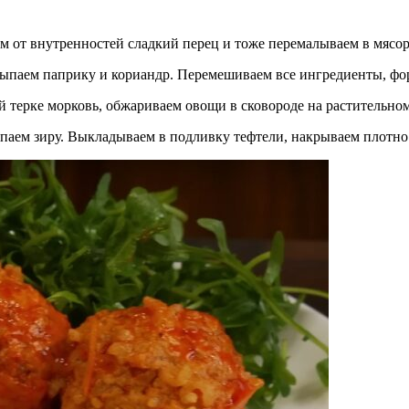
ем от внутренностей сладкий перец и тоже перемалываем в мясо
ысыпаем паприку и кориандр. Перемешиваем все ингредиенты, ф
й терке морковь, обжариваем овощи в сковороде на растительно
ыпаем зиру. Выкладываем в подливку тефтели, накрываем плотно