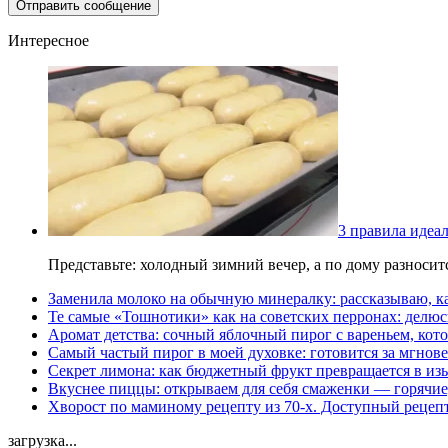
Интересное
3 правила идеа
Представьте: холодный зимний вечер, а по дому разноси
Заменила молоко на обычную минералку: рассказываю, ка
Те самые «Тошнотики» как на советских перронах: делюс
Аромат детства: сочный яблочный пирог с вареньем, кото
Самый частый пирог в моей духовке: готовится за мгнове
Секрет лимона: как бюджетный фрукт превращается в из
Вкуснее пиццы: открываем для себя смаженки — горячие
Хворост по маминому рецепту из 70-х. Доступный рецеп
загрузка...