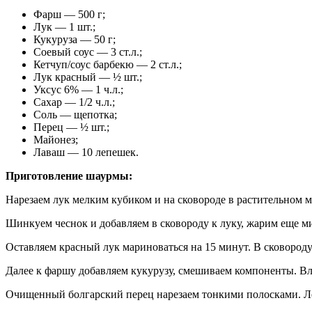
Фарш — 500 г;
Лук — 1 шт.;
Кукуруза — 50 г;
Соевый соус — 3 ст.л.;
Кетчуп/соус барбекю — 2 ст.л.;
Лук красный — ½ шт.;
Уксус 6% — 1 ч.л.;
Сахар — 1/2 ч.л.;
Соль — щепотка;
Перец — ½ шт.;
Майонез;
Лаваш — 10 лепешек.
Приготовление шаурмы:
Нарезаем лук мелким кубиком и на сковороде в растительном 
Шинкуем чеснок и добавляем в сковороду к луку, жарим еще ми
Оставляем красный лук мариноваться на 15 минут. В сковороду
Далее к фаршу добавляем кукурузу, смешиваем компоненты. Вл
Очищенный болгарский перец нарезаем тонкими полосками. Ле