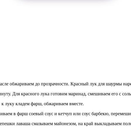
масле обжариваем до прозрачности. Красный лук для шаурмы нар
нуту. Для красного лука готовим маринад, смешиваем его с соль
 к луку кладем фарш, обжариваем вместе.
иваем в фарш соевый соус и кетчуп или соус барбекю, перемеши
пешки лаваша смазываем майонезом, на край выкладываем поло