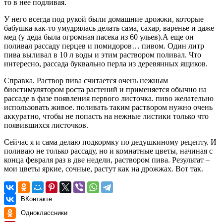
то в нее подливая.
У него всегда под рукой были домашние дрожжи, которые
бабушка как-то умудрялась делать сама, сахар, варенье и даже
мед (у деда была огромная пасека из 60 ульев).А еще он
поливал рассаду перцев и помидоров… пивом. Один литр
пива выливал в 10 л воды и этим раствором поливал. Что
интересно, рассада буквально перла из деревянных ящиков.
Справка. Раствор пива считается очень нежным
биостимулятором роста растений и применяется обычно на
рассаде в фазе появления первого листочка. пиво желательно
использовать живое. поливать таким раствором нужно очень
аккуратно, чтобы не попасть на нежные листики только что
появившихся листочков.
Сейчас я и сама делаю подкормку по дедушкиному рецепту. И
поливаю не только рассаду, но и комнатные цветы, начиная с
конца февраля раз в две недели, раствором пива. Результат –
мои цветы яркие, сочные, растут как на дрожжах. Вот так.
ВКонтакте
Одноклассники