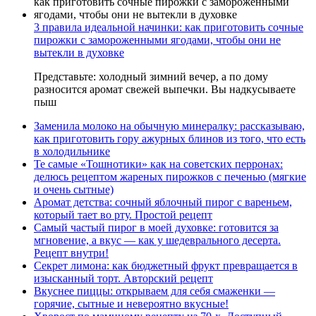
3 правила идеальной начинки: как приготовить сочные
пирожки с замороженными ягодами, чтобы они не
вытекли в духовке
Представьте: холодный зимний вечер, а по дому
разносится аромат свежей выпечки. Вы надкусываете
пыш
Заменила молоко на обычную минералку: рассказываю,
как приготовить гору ажурных блинов из того, что есть
в холодильнике
Те самые «Тошнотики» как на советских перронах:
делюсь рецептом жареных пирожков с печенью (мягкие
и очень сытные)
Аромат детства: сочный яблочный пирог с вареньем,
который тает во рту. Простой рецепт
Самый частый пирог в моей духовке: готовится за
мгновение, а вкус — как у шедеврального десерта.
Рецепт внутри!
Секрет лимона: как бюджетный фрукт превращается в
изысканный торт. Авторский рецепт
Вкуснее пиццы: открываем для себя смаженки —
горячие, сытные и невероятно вкусные!