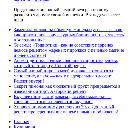
Представьте: холодный зимний вечер, а по дому
разносится аромат свежей выпечки. Вы надкусываете
пыш
Заменила молоко на обычную минералку: рассказываю,
как приготовить гору ажурных блинов из того, что есть
в холодильнике
Те самые «Тошнотики» как на советских перронах:
делюсь рецептом жареных пирожков с печенью (мягкие
и очень сытные)
Аромат детства: сочный яблочный пирог с вареньем,
который тает во рту. Простой рецепт
Самый частый пирог в моей духовке: готовится за
мгновение, а вкус — как у шедеврального десерта.
Рецепт внутри!
Секрет лимона: как бюджетный фрукт превращается в
изысканный торт. Авторский рецепт
Вкуснее пиццы: открываем для себя смаженки —
горячие, сытные и невероятно вкусные!
Хворост по маминому рецепту из 70-х. Доступный
рецепт проверенный временем: пальчики оближешь!
Главная
Кулинария