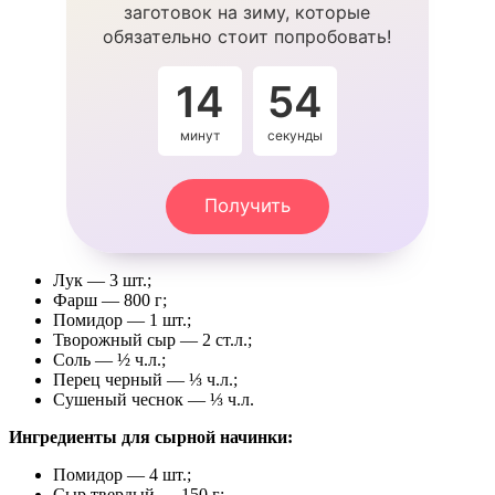
заготовок на зиму, которые
обязательно стоит попробовать!
14
53
минут
секунды
Получить
Лук — 3 шт.;
Фарш — 800 г;
Помидор — 1 шт.;
Творожный сыр — 2 ст.л.;
Соль — ½ ч.л.;
Перец черный — ⅓ ч.л.;
Сушеный чеснок — ⅓ ч.л.
Ингредиенты для сырной начинки:
Помидор — 4 шт.;
Сыр твердый — 150 г;