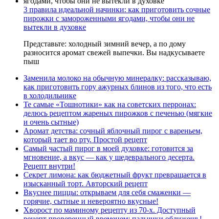
3 правила идеальной начинки: как приготовить сочные
пирожки с замороженными ягодами, чтобы они не
вытекли в духовке
Представьте: холодный зимний вечер, а по дому
разносится аромат свежей выпечки. Вы надкусываете
пыш
Заменила молоко на обычную минералку: рассказываю,
как приготовить гору ажурных блинов из того, что есть
в холодильнике
Те самые «Тошнотики» как на советских перронах:
делюсь рецептом жареных пирожков с печенью (мягкие
и очень сытные)
Аромат детства: сочный яблочный пирог с вареньем,
который тает во рту. Простой рецепт
Самый частый пирог в моей духовке: готовится за
мгновение, а вкус — как у шедеврального десерта.
Рецепт внутри!
Секрет лимона: как бюджетный фрукт превращается в
изысканный торт. Авторский рецепт
Вкуснее пиццы: открываем для себя смаженки —
горячие, сытные и невероятно вкусные!
Хворост по маминому рецепту из 70-х. Доступный
рецепт проверенный временем: пальчики оближешь!