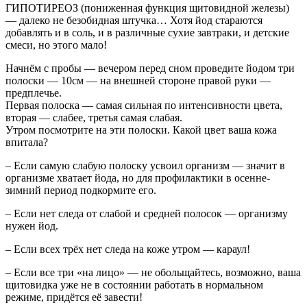
ГИПОТИРЕОЗ (пониженная функция щитовидной железы)
— далеко не безобидная штучка… Хотя йод стараются
добавлять и в соль, и в различные сухие завтраки, и детские
смеси, но этого мало!
Начнём с пробы — вечером перед сном проведите йодом три
полоски — 10см — на внешней стороне правой руки —
предплечье.
Первая полоска — самая сильная по интенсивности цвета,
вторая — слабее, третья самая слабая.
Утром посмотрите на эти полоски. Какой цвет ваша кожа
впитала?
– Если самую слабую полоску усвоил организм — значит в
организме хватает йода, но для профилактики в осенне-
зимний период подкормите его.
– Если нет следа от слабой и средней полосок — организму
нужен йод.
– Если всех трёх нет следа на коже утром — караул!
– Если все три «на лицо» — не обольщайтесь, возможно, ваша
щитовидка уже не в состоянии работать в нормальном
режиме, придётся её завести!