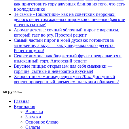
как приготовить гору ажурных блинов из того, что есть
в холодильнике
Те самые «Тошнотики» как на советских перронах:
делюсь рецептом жареных пирожков с печенью (мягкие
и очень сытные)
Аромат детства: сочный яблочный пирог с вареньем,
который тает во рту. Простой рецепт
Самый частый пирог в моей духовке: готовится за
мгновение, а вкус — как у шедеврального десерта.
Рецепт внутри!
Секрет лимона: как бюджетный фрукт превращается в
изысканный торт. Авторский рецепт
Вкуснее пиццы: открываем для себя смаженки —
горячие, сытные и невероятно вкусные!
Хворост по маминому рецепту из 70-х. Доступный
рецепт проверенный временем: пальчики оближешь!
загрузка...
Главная
Кулинария
Выпечка
Закуски
Основное блюдо
Салаты