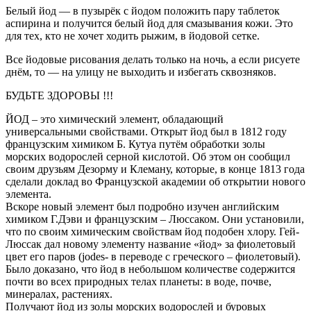
Белый йод — в пузырёк с йодом положить пару таблеток
аспирина и получится белый йод для смазывания кожи. Это
для тех, кто не хочет ходить рыжим, в йодовой сетке.
Все йодовые рисования делать только на ночь, а если рисуете
днём, то — на улицу не выходить и избегать сквозняков.
БУДЬТЕ ЗДОРОВЫ !!!
ЙОД – это химический элемент, обладающий
универсальными свойствами. Открыт йод был в 1812 году
французским химиком Б. Кутуа путём обработки золы
морских водорослей серной кислотой. Об этом он сообщил
своим друзьям Дезорму и Клеману, которые, в конце 1813 года
сделали доклад во Французской академии об открытии нового
элемента.
Вскоре новый элемент был подробно изучен английским
химиком Г.Дэви и французским – Люссаком. Они установили,
что по своим химическим свойствам йод подобен хлору. Гей-
Люссак дал новому элементу название «йод» за фиолетовый
цвет его паров (jodes- в переводе с греческого – фиолетовый).
Было доказано, что йод в небольшом количестве содержится
почти во всех природных телах планеты: в воде, почве,
минералах, растениях.
Получают йод из золы морских водорослей и буровых