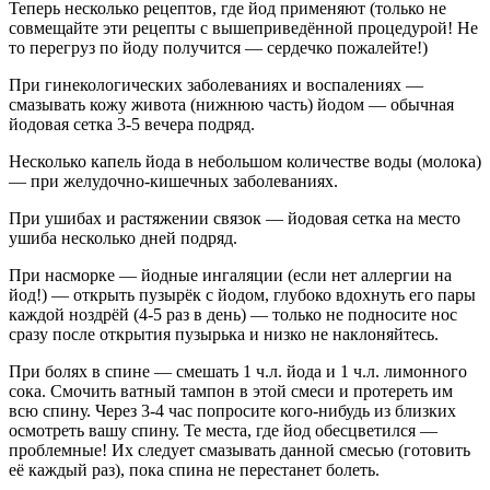
Теперь несколько рецептов, где йод применяют (только не
совмещайте эти рецепты с вышеприведённой процедурой! Не
то перегруз по йоду получится — сердечко пожалейте!)
При гинекологических заболеваниях и воспалениях —
смазывать кожу живота (нижнюю часть) йодом — обычная
йодовая сетка 3-5 вечера подряд.
Несколько капель йода в небольшом количестве воды (молока)
— при желудочно-кишечных заболеваниях.
При ушибах и растяжении связок — йодовая сетка на место
ушиба несколько дней подряд.
При насморке — йодные ингаляции (если нет аллергии на
йод!) — открыть пузырёк с йодом, глубоко вдохнуть его пары
каждой ноздрёй (4-5 раз в день) — только не подносите нос
сразу после открытия пузырька и низко не наклоняйтесь.
При болях в спине — смешать 1 ч.л. йода и 1 ч.л. лимонного
сока. Смочить ватный тампон в этой смеси и протереть им
всю спину. Через 3-4 час попросите кого-нибудь из близких
осмотреть вашу спину. Те места, где йод обесцветился —
проблемные! Их следует смазывать данной смесью (готовить
её каждый раз), пока спина не перестанет болеть.