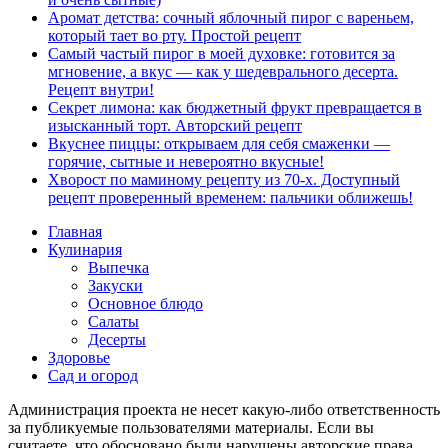
Аромат детства: сочный яблочный пирог с вареньем,
который тает во рту. Простой рецепт
Самый частый пирог в моей духовке: готовится за
мгновение, а вкус — как у шедеврального десерта.
Рецепт внутри!
Секрет лимона: как бюджетный фрукт превращается в
изысканный торт. Авторский рецепт
Вкуснее пиццы: открываем для себя смаженки —
горячие, сытные и невероятно вкусные!
Хворост по маминому рецепту из 70-х. Доступный
рецепт проверенный временем: пальчики оближешь!
Главная
Кулинария
Выпечка
Закуски
Основное блюдо
Салаты
Десерты
Здоровье
Сад и огород
Администрация проекта не несет какую-либо ответственность
за публикуемые пользователями материалы. Если вы
считаете, что обосновано были нарушены авторские права,