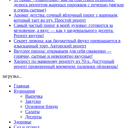
делюсь рецептом жареных пирожков с печенью (мягкие
и очень сытные)
Аромат детства: сочный яблочный пирог с вареньем,
который тает во рту. Простой рецепт
Самый частый пирог в моей духовке: готовится за
мгновение, а вкус — как у шедеврального десерта.
Рецепт внутри!
Секрет лимона: как бюджетный фрукт превращается в
изысканный торт. Авторский рецепт
Вкуснее пиццы: открываем для себя смаженки —
горячие, сытные и невероятно вкусные!
Хворост по маминому рецепту из 70-х. Доступный
рецепт проверенный временем: пальчики оближешь!
загрузка...
Главная
Кулинария
Выпечка
Закуски
Основное блюдо
Салаты
Десерты
Здоровье
Сад и огород