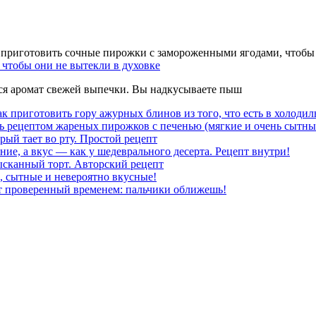
чтобы они не вытекли в духовке
тся аромат свежей выпечки. Вы надкусываете пыш
к приготовить гору ажурных блинов из того, что есть в холодил
ь рецептом жареных пирожков с печенью (мягкие и очень сытны
рый тает во рту. Простой рецепт
ние, а вкус — как у шедеврального десерта. Рецепт внутри!
ысканный торт. Авторский рецепт
, сытные и невероятно вкусные!
т проверенный временем: пальчики оближешь!