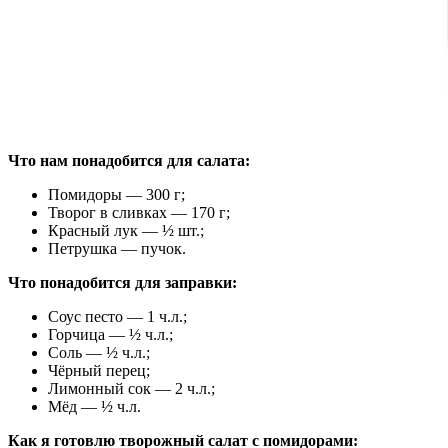
Что нам понадобится для салата:
Помидоры — 300 г;
Творог в сливках — 170 г;
Красный лук — ½ шт.;
Петрушка — пучок.
Что понадобится для заправки:
Соус песто — 1 ч.л.;
Горчица — ½ ч.л.;
Соль — ½ ч.л.;
Чёрный перец;
Лимонный сок — 2 ч.л.;
Мёд — ½ ч.л.
Как я готовлю творожный салат с помидорами: