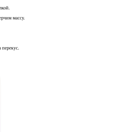
лкой.
ерчим массу.
 перекус.