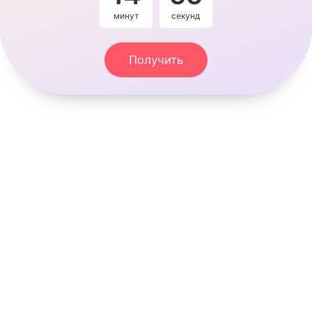
минут
секунды
Получить