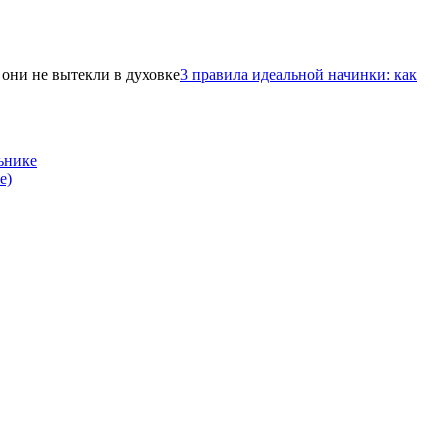
3 правила идеальной начинки: как
ьнике
е)