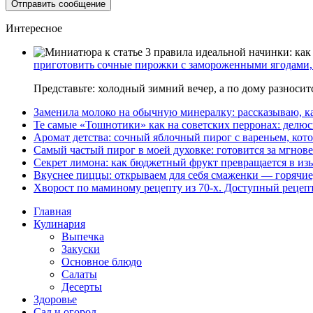
Интересное
приготовить сочные пирожки с замороженными ягодами, 
Представьте: холодный зимний вечер, а по дому разноси
Заменила молоко на обычную минералку: рассказываю, ка
Те самые «Тошнотики» как на советских перронах: делюс
Аромат детства: сочный яблочный пирог с вареньем, кото
Самый частый пирог в моей духовке: готовится за мгнове
Секрет лимона: как бюджетный фрукт превращается в из
Вкуснее пиццы: открываем для себя смаженки — горячие
Хворост по маминому рецепту из 70-х. Доступный рецеп
Главная
Кулинария
Выпечка
Закуски
Основное блюдо
Салаты
Десерты
Здоровье
Сад и огород