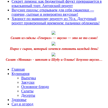
Секрет лимона: как бюджетный фрукт превращается в
изысканный торт. Авторский рецепт
Вкуснее пиццы: открываем для себя смаженки —
горячие, сытные и невероятно вкусные!
Хворост по маминому рецепту из 70-х. Доступный
рецепт проверенный временем: пальчики оближешь!
Салат из свёклы «Генерал» — вкусно — это не то слово!
Пирог с сыром, который хочется готовить каждый день!
Салат «Моника» - затмит и Шубу и Оливье! Безумно вкусно…
Главная
Кулинария
Выпечка
Закуски
Основное блюдо
Салаты
Десерты
Здоровье
Сад и огород