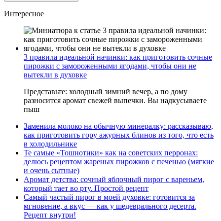
Интересное
3 правила идеальной начинки: как приготовить сочные
пирожки с замороженными ягодами, чтобы они не
вытекли в духовке
Представьте: холодный зимний вечер, а по дому
разносится аромат свежей выпечки. Вы надкусываете
пыш
Заменила молоко на обычную минералку: рассказываю,
как приготовить гору ажурных блинов из того, что есть
в холодильнике
Те самые «Тошнотики» как на советских перронах:
делюсь рецептом жареных пирожков с печенью (мягкие
и очень сытные)
Аромат детства: сочный яблочный пирог с вареньем,
который тает во рту. Простой рецепт
Самый частый пирог в моей духовке: готовится за
мгновение, а вкус — как у шедеврального десерта.
Рецепт внутри!