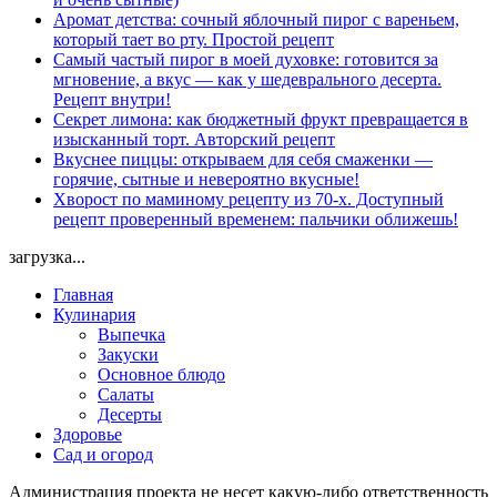
Аромат детства: сочный яблочный пирог с вареньем,
который тает во рту. Простой рецепт
Самый частый пирог в моей духовке: готовится за
мгновение, а вкус — как у шедеврального десерта.
Рецепт внутри!
Секрет лимона: как бюджетный фрукт превращается в
изысканный торт. Авторский рецепт
Вкуснее пиццы: открываем для себя смаженки —
горячие, сытные и невероятно вкусные!
Хворост по маминому рецепту из 70-х. Доступный
рецепт проверенный временем: пальчики оближешь!
загрузка...
Главная
Кулинария
Выпечка
Закуски
Основное блюдо
Салаты
Десерты
Здоровье
Сад и огород
Администрация проекта не несет какую-либо ответственность