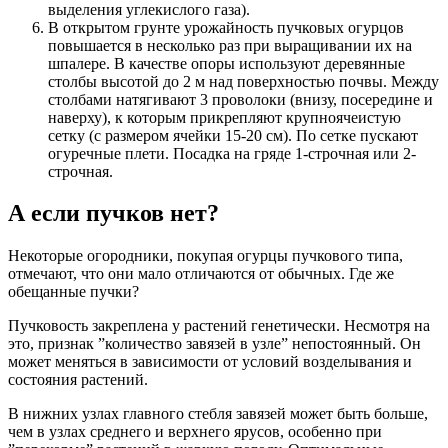
выделения углекислого газа).
В открытом грунте урожайность пучковых огурцов
повышается в несколько раз при выращивании их на
шпалере. В качестве опоры используют деревянные
столбы высотой до 2 м над поверхностью почвы. Между
столбами натягивают 3 проволоки (внизу, посередине и
наверху), к которым прикрепляют крупноячеистую
сетку (с размером ячейки 15-20 см). По сетке пускают
огуречные плети. Посадка на гряде 1-строчная или 2-
строчная.
А если пучков нет?
Некоторые огородники, покупая огурцы пучкового типа,
отмечают, что они мало отличаются от обычных. Где же
обещанные пучки?
Пучковость закреплена у растений генетически. Несмотря на
это, признак ”количество завязей в узле” непостоянный. Он
может меняться в зависимости от условий возделывания и
состояния растений.
В нижних узлах главного стебля завязей может быть больше,
чем в узлах среднего и верхнего ярусов, особенно при