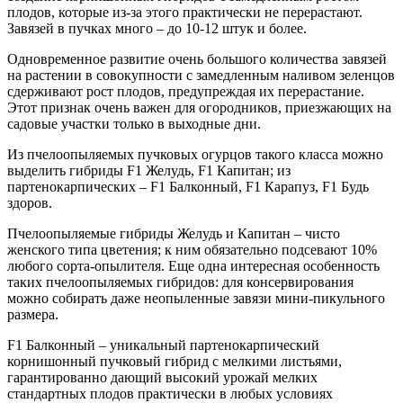
плодов, которые из-за этого практически не перерастают.
Завязей в пучках много – до 10-12 штук и более.
Одновременное развитие очень большого количества завязей
на растении в совокупности с замедленным наливом зеленцов
сдерживают рост плодов, предупреждая их перерастание.
Этот признак очень важен для огородников, приезжающих на
садовые участки только в выходные дни.
Из пчелоопыляемых пучковых огурцов такого класса можно
выделить гибриды F1 Желудь, F1 Капитан; из
партенокарпических – F1 Балконный, F1 Карапуз, F1 Будь
здоров.
Пчелоопыляемые гибриды Желудь и Капитан – чисто
женского типа цветения; к ним обязательно подсевают 10%
любого сорта-опылителя. Еще одна интересная особенность
таких пчелоопыляемых гибридов: для консервирования
можно собирать даже неопыленные завязи мини-пикульного
размера.
F1 Балконный – уникальный партенокарпический
корнишонный пучковый гибрид с мелкими листьями,
гарантированно дающий высокий урожай мелких
стандартных плодов практически в любых условиях