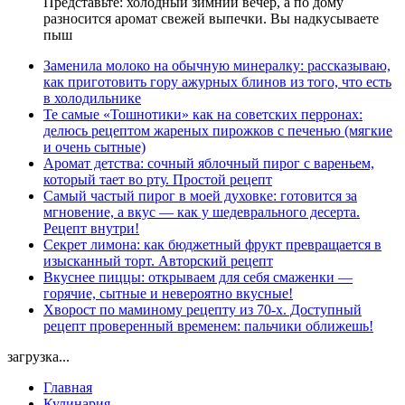
Представьте: холодный зимний вечер, а по дому
разносится аромат свежей выпечки. Вы надкусываете
пыш
Заменила молоко на обычную минералку: рассказываю,
как приготовить гору ажурных блинов из того, что есть
в холодильнике
Те самые «Тошнотики» как на советских перронах:
делюсь рецептом жареных пирожков с печенью (мягкие
и очень сытные)
Аромат детства: сочный яблочный пирог с вареньем,
который тает во рту. Простой рецепт
Самый частый пирог в моей духовке: готовится за
мгновение, а вкус — как у шедеврального десерта.
Рецепт внутри!
Секрет лимона: как бюджетный фрукт превращается в
изысканный торт. Авторский рецепт
Вкуснее пиццы: открываем для себя смаженки —
горячие, сытные и невероятно вкусные!
Хворост по маминому рецепту из 70-х. Доступный
рецепт проверенный временем: пальчики оближешь!
загрузка...
Главная
Кулинария