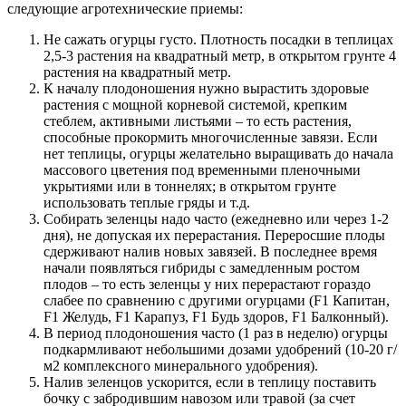
следующие агротехнические приемы:
Не сажать огурцы густо. Плотность посадки в теплицах
2,5-3 растения на квадратный метр, в открытом грунте 4
растения на квадратный метр.
К началу плодоношения нужно вырастить здоровые
растения с мощной корневой системой, крепким
стеблем, активными листьями – то есть растения,
способные прокормить многочисленные завязи. Если
нет теплицы, огурцы желательно выращивать до начала
массового цветения под временными пленочными
укрытиями или в тоннелях; в открытом грунте
использовать теплые гряды и т.д.
Собирать зеленцы надо часто (ежедневно или через 1-2
дня), не допуская их перерастания. Переросшие плоды
сдерживают налив новых завязей. В последнее время
начали появляться гибриды с замедленным ростом
плодов – то есть зеленцы у них перерастают гораздо
слабее по сравнению с другими огурцами (F1 Капитан,
F1 Желудь, F1 Карапуз, F1 Будь здоров, F1 Балконный).
В период плодоношения часто (1 раз в неделю) огурцы
подкармливают небольшими дозами удобрений (10-20 г/
м2 комплексного минерального удобрения).
Налив зеленцов ускорится, если в теплицу поставить
бочку с забродившим навозом или травой (за счет