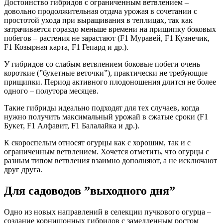
Достоинство гибридов с ограниченным ветвлением –
довольно продолжительная отдача урожая в сочетании с
простотой ухода при выращивания в теплицах, так как
затрачивается гораздо меньше времени на прищипку боковых
побегов – растения не зарастают (F1 Муравей, F1 Кузнечик,
F1 Козырная карта, F1 Гепард и др.).
У гибридов со слабым ветвлением боковые побеги очень
короткие (”букетные веточки”), практически не требующие
прищипки. Период активного плодоношения длится не более
одного – полутора месяцев.
Такие гибриды идеально подходят для тех случаев, когда
нужно получить максимальный урожай в сжатые сроки (F1
Букет, F1 Алфавит, F1 Балалайка и др.).
К скороспелым относят огурцы как с хорошим, так и с
ограниченным ветвлением. Хочется отметить, что огурцы с
разным типом ветвления взаимно дополняют, а не исключают
друг друга.
Для садоводов ”выходного дня”
Одно из новых направлений в селекции пучкового огурца –
создание корнишонных гибридов с замедленным ростом