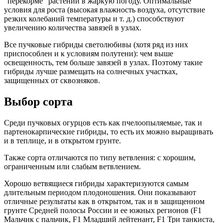
”перекорме” растений в жаркую погоду. Оптимальные
условия для роста (высокая влажность воздуха, отсутствие
резких колебаний температуры и т. д.) способствуют
увеличению количества завязей в узлах.
Все пучковые гибриды светолюбивы (хотя ряд из них
приспособлен и к условиям полутени): чем выше
освещенность, тем больше завязей в узлах. Поэтому такие
гибриды лучше размещать на солнечных участках,
защищенных от сквозняков.
Выбор сорта
Среди пучковых огурцов есть как пчелоопыляемые, так и
партенокарпические гибриды, то есть их можно выращивать
и в теплице, и в открытом грунте.
Также сорта отличаются по типу ветвления: с хорошим,
ограниченным или слабым ветвлением.
Хорошо ветвящиеся гибриды характеризуются самым
длительным периодом плодоношения. Они показывают
отличные результаты как в открытом, так и в защищенном
грунте Средней полосы России и ее южных регионов (F1
Мальчик с пальчик, F1 Младший лейтенант, F1 Три танкиста,