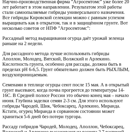
Научно-производственная фирма ”Агросемтомс” уже более 20
лет работает в этом направлении. Результатом этой работы
стали самоопыляемые гибриды универсального назначения.
Все гибриды Кировской селекции можно с равным успехом
выращивать как в открытом, так и в защищённом грунте. Вот
несколько советов от НПФ ”Агросемтомс”:
Рассадный метод выращивания огурца даёт урожай зеленца
раньше на 2 недели.
Для рассадного метода лучше использовать гибриды
Аполлон, Молодец, Вятский, Волжский и Арлекино.
Кислотность грунта, особенно для рассады, должна быть в
пределах pH 6-6,5. Грунт обязательно должен быть РЫХЛЫМ,
воздухопроницаемым.
Семенами в теплице огурцы сеют после 15 мая. А в открытый
грунт высевают, когда почва прогреется до температуры 14-
16С. В Средней полосе России это обычно конец мая – начало
июня. Глубина заделки семян 2-3 см. Для этого используют
гибриды Чародей, Шик, Чебоксарец, Арлекино, Миранда.
Кстати, огурец Миранда в сорванном состоянии может
храниться 5-6 дней без потери тургора.
Рассаду гибридов Чародей, Молодец, Аполлон, Чебоксарец,
Волжский и Арлекино высаживают из расчета 2,7 растений