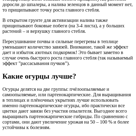
доросли до шпалеры, а налива зеленцов в данный момент нет,
то прищипывают точку роста главного стебля.
В открытом грунте для активизации налива также
прищипывают боковые побеги (на 3-4 листа), а у больших
растений – и верхушку главного стебля.
Пересушивание почвы и сильные перегревы в теплице
уменьшают количество завязей. Внимание, такой же эффект
дает и избыток азотных подкормок! Это бывает заметно в
случае очень быстрого роста главного стебля (так называемый
эффект ”рассасывания пучков”).
Какие огурцы лучше?
Огурцы делятся на две группы: пчёлоопыляемые и
самоопыляемые, или партенокарпические. Для выращивания
в теплицах и плёночных укрытиях лучше использовать
именно партенокарпические огурцы, ибо практически все
цветки дают завязи без участия опылителя. Выгоднее всего
выращивать партенокарпические гибриды. По сравнению с
сортами, они дают увеличение урожая на 50 – 100 % и более
устойчивы к болезням.