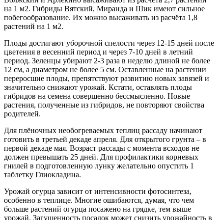
на 1 м2. Гибриды Вятский, Миранда и Шик имеют сильное
побегообразование. Их можно высаживать из расчёта 1,8
растений на 1 м2.
Плоды достигают уборочной спелости через 12-15 дней после
цветения в весенний период и через 7-10 дней в летний
период. Зеленцы убирают 2-3 раза в неделю длиной не более
12 см, а диаметром не более 5 см. Оставленные на растении
переросшие плоды, препятствуют развитию новых завязей и
значительно снижают урожай. Кстати, оставлять плоды
гибридов на семена совершенно бессмысленно. Новые
растения, полученные из гибридов, не повторяют свойства
родителей.
Для плёночных необогреваемых теплиц рассаду начинают
готовить в третьей декаде апреля. Для открытого грунта – в
первой декаде мая. Возраст рассады с момента всходов не
должен превышать 25 дней. Для профилактики корневых
гнилей в подготовленную лунку желательно опустить 1
таблетку Глиокладина.
Урожай огурца зависит от интенсивности фотосинтеза,
особенно в теплице. Многие ошибаются, думая, что чем
больше растений огурца посажено на грядке, тем выше
урожай. Загущенность посадок может снизить урожайность в