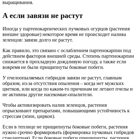
выращивания.
А если завязи не растут
Иногда у партенокарпических пучковых огурцов (растения
внешне здоровые) некоторое время не происходит налива
зеленцов: завязи долго не растут.
Как правило, это связано с ослаблением партенокарпии под
действием факторов внешней среды. Степень партенокарпии
снижается в прохладную дождливую погоду, а также если
вовремя не были прищипнуты боковые побеги.
У пчелоопыляемых гибридов завязи не растут, главным
образом, из-за отсутствия опыления – когда нет мужских
цветков, или когда по каким-то причинам не летают пчелы и
не активны другие насекомые-опылители.
Чтобы активизировать налив зеленцов, растения
опрыскивают препаратами, повышающими устойчивость к
стрессам (эпин, циркон).
Если в теплице не прищипнуты боковые побеги, растения
нужно срочно формировать (формировка пучковых гибридов
стандартная). Если боковые побеги прищипнуты, растения