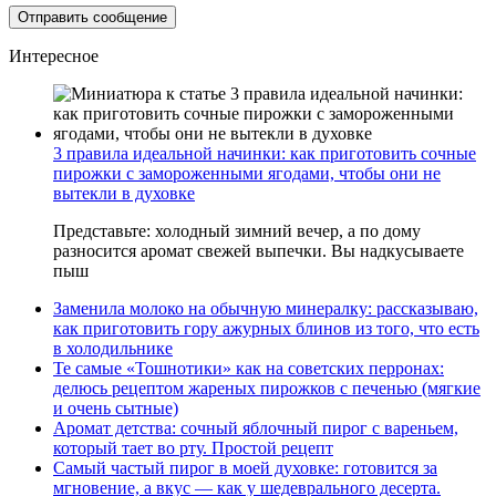
Интересное
3 правила идеальной начинки: как приготовить сочные
пирожки с замороженными ягодами, чтобы они не
вытекли в духовке
Представьте: холодный зимний вечер, а по дому
разносится аромат свежей выпечки. Вы надкусываете
пыш
Заменила молоко на обычную минералку: рассказываю,
как приготовить гору ажурных блинов из того, что есть
в холодильнике
Те самые «Тошнотики» как на советских перронах:
делюсь рецептом жареных пирожков с печенью (мягкие
и очень сытные)
Аромат детства: сочный яблочный пирог с вареньем,
который тает во рту. Простой рецепт
Самый частый пирог в моей духовке: готовится за
мгновение, а вкус — как у шедеврального десерта.