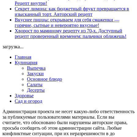
Рецепт внутри!
Секрет лимона: как бюджетный фрукт превращается в
изысканный торт. Авторский рецепт
Вкуснее пиццы: открываем для себя смаженки —
горячие, сытные и невероятно вкусные!
Хворост по маминому рецепту из 70-х. Доступный
рецепт проверенный временем: пальчики оближешь!
загрузка...
Главная
Кулинария
Выпечка
Закуски
Основное блюдо
Салаты
Десерты
Здоровье
Сад и огород
Администрация проекта не несет какую-либо ответственность
за публикуемые пользователями материалы. Если вы
считаете, что обосновано были нарушены авторские права,
просьба сообщить об этом администрации сайта. Любые
конфликтные ситуации, при их неразрешимости в до