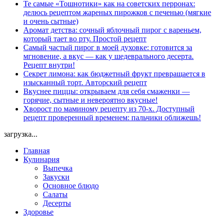
Те самые «Тошнотики» как на советских перронах:
делюсь рецептом жареных пирожков с печенью (мягкие
и очень сытные)
Аромат детства: сочный яблочный пирог с вареньем,
который тает во рту. Простой рецепт
Самый частый пирог в моей духовке: готовится за
мгновение, а вкус — как у шедеврального десерта.
Рецепт внутри!
Секрет лимона: как бюджетный фрукт превращается в
изысканный торт. Авторский рецепт
Вкуснее пиццы: открываем для себя смаженки —
горячие, сытные и невероятно вкусные!
Хворост по маминому рецепту из 70-х. Доступный
рецепт проверенный временем: пальчики оближешь!
загрузка...
Главная
Кулинария
Выпечка
Закуски
Основное блюдо
Салаты
Десерты
Здоровье