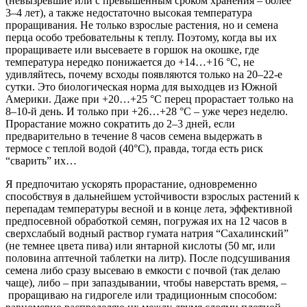
(невызревшие или с превышенным сроком хранения – более
3–4 лет), а также недостаточно высокая температура
проращивания. Не только взрослые растения, но и семена
перца особо требовательны к теплу. Поэтому, когда вы их
проращиваете или высеваете в горшок на окошке, где
температура нередко понижается до +14…+16 °С, не
удивляйтесь, почему всходы появляются только на 20–22-е
сутки. Это биологическая норма для выходцев из Южной
Америки. Даже при +20…+25 °С перец прорастает только на
8–10-й день. И только при +26…+28 °С – уже через неделю.
Прорастание можно сократить до 2–3 дней, если
предварительно в течение 8 часов семена выдержать в
термосе с теплой водой (40°С), правда, тогда есть риск
“сварить” их…
Я предпочитаю ускорять прорастание, одновременно
способствуя в дальнейшем устойчивости взрослых растений к
перепадам температуры весной и в конце лета, эффективной
предпосевной обработкой семян, погружая их на 12 часов в
сверхслабый водный раствор гумата натрия “Сахалинский”
(не темнее цвета пива) или янтарной кислоты (50 мг, или
половина аптечной таблетки на литр). После подсушивания
семена либо сразу высеваю в емкости с почвой (так делаю
чаще), либо – при запаздывании, чтобы наверстать время, –
проращиваю на гидрогеле или традиционным способом: