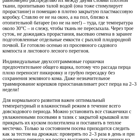
равномерно распределяю их между двумя слоями плотной
ткани, пропитываю талой водой (она тоже стимулирует
прорастание) и помещаю в плотно закрытую пластмассовую
коробку. Ставлю ее не на окно, а на пол, близко к
отопительной батарее (но не на нее!) – туда, где температура
около 30°С – и слежу, чтобы ткань не пересыхала. Через трое
суток, не дожидаясь прорастания, высеваю семена в заранее
подготовленные отдельные емкости с рыхлой плодородной
почвой. Ее готовлю осенью из просеянного садового
компоста и листового лесного перегноя.
Индивидуальные двухсотграммовые горшочки
предпочтительнее общего ящика, потому что рассада перца
плохо переносит пикировку и грубую пересадку без
сохранения земляного кома. Даже незначительное
травмирование корешков приостанавливает рост перца на 2–3
недели!
Для нормального развития важен оптимальный
температурный и влажностный режим в течение всего
довсходового периода. Можно установить все стаканчики с
увлажненными посевами в тазик с закрытой крышкой или
прикрыть их куском полиэтилена и поставить в теплое
местечко. Только за состоянием посева приходится следить
как за тестом на дрожжах: проверять по 2–3 раза в день и при
появлении первого же ростка выставить все стаканчики на